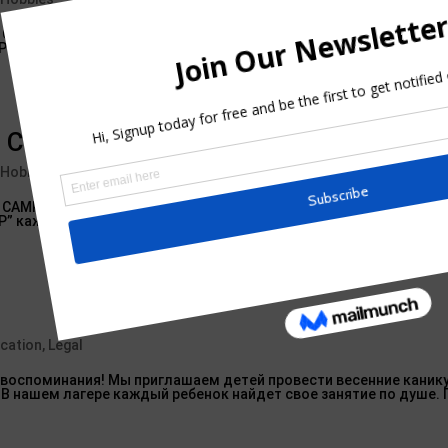
 САМР”! Мы предложим им весенние каникулы, полные интересн
” каждый день будет полон радости, творчества и новых впеча
 Cost You $1m Over The Next Five Yea
 Hobbies
 САМР”! Мы предложим им весенние каникулы, полные интересн
” каждый день будет полон радости, творчества и новых впеча
cation, Legal
 воспоминания! Мы приглашаем детей провести весенние каник
 В нашем лагере каждый ребенок найдет свое занятие по душе.