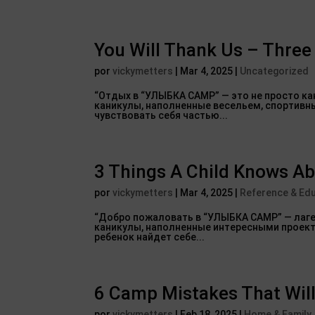
You Will Thank Us – Thre
por
vickymetters
|
Mar 4, 2025
|
Uncategorized
“Отдых в “УЛЫБКА САМР” — это не просто ка
каникулы, наполненные весельем, спортивн
чувствовать себя частью...
3 Things A Child Knows A
por
vickymetters
|
Mar 4, 2025
|
Reference & Edu
“Добро пожаловать в “УЛЫБКА САМР” — лаге
каникулы, наполненные интересными проект
ребенок найдет себе...
6 Camp Mistakes That Will
por
vickymetters
|
Feb 18, 2025
|
Home & Family,