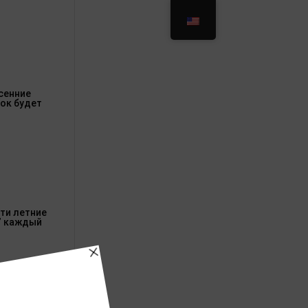
осенние
ок будет
ти летние
” каждый
rs