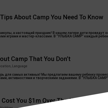
e Tips About Camp You Need To Know
никулы, а настоящий праздник! В нашем лагере дети проведут 
ыми играми и мастер-классами. В “УЛЫБКА САМР” каждый ребен
bout Camp That You Don’t
cation, Language
рь для самых активных! Мы предлагаем вашему ребенку провес
ами, активностями и творческими заданиями. В “УЛЫБКА САМР
 Cost You $1m Over The Next Five Yea
 Hobbies