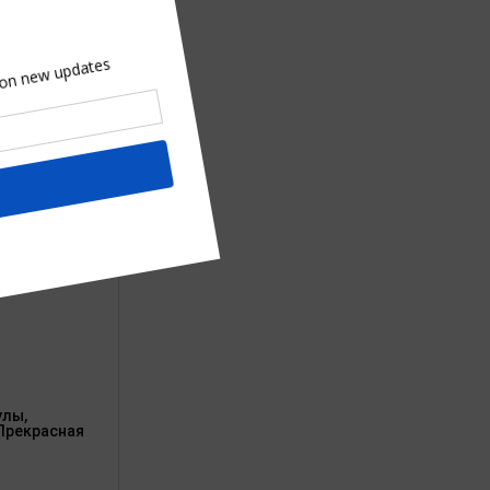
ых конкурсов и
тлений.
rs
ых конкурсов и
тлений.
улы,
 Прекрасная