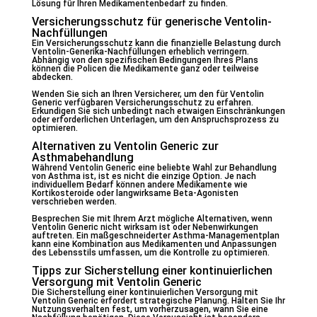
Lösung für Ihren Medikamentenbedarf zu finden.
Versicherungsschutz für generische Ventolin-
Nachfüllungen
Ein Versicherungsschutz kann die finanzielle Belastung durch
Ventolin-Generika-Nachfüllungen erheblich verringern.
Abhängig von den spezifischen Bedingungen Ihres Plans
können die Policen die Medikamente ganz oder teilweise
abdecken.
Wenden Sie sich an Ihren Versicherer, um den für Ventolin
Generic verfügbaren Versicherungsschutz zu erfahren.
Erkundigen Sie sich unbedingt nach etwaigen Einschränkungen
oder erforderlichen Unterlagen, um den Anspruchsprozess zu
optimieren.
Alternativen zu Ventolin Generic zur
Asthmabehandlung
Während Ventolin Generic eine beliebte Wahl zur Behandlung
von Asthma ist, ist es nicht die einzige Option. Je nach
individuellem Bedarf können andere Medikamente wie
Kortikosteroide oder langwirksame Beta-Agonisten
verschrieben werden.
Besprechen Sie mit Ihrem Arzt mögliche Alternativen, wenn
Ventolin Generic nicht wirksam ist oder Nebenwirkungen
auftreten. Ein maßgeschneiderter Asthma-Managementplan
kann eine Kombination aus Medikamenten und Anpassungen
des Lebensstils umfassen, um die Kontrolle zu optimieren.
Tipps zur Sicherstellung einer kontinuierlichen
Versorgung mit Ventolin Generic
Die Sicherstellung einer kontinuierlichen Versorgung mit
Ventolin Generic erfordert strategische Planung. Halten Sie Ihr
Nutzungsverhalten fest, um vorherzusagen, wann Sie eine