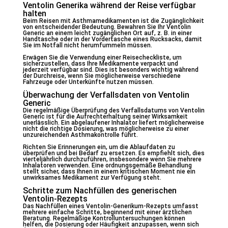
Ventolin Generika während der Reise verfügbar
halten
Beim Reisen mit Asthmamedikamenten ist die Zugänglichkeit
von entscheidender Bedeutung. Bewahren Sie Ihr Ventolin
Generic an einem leicht zugänglichen Ort auf, z. B. in einer
Handtasche oder in der Vordertasche eines Rucksacks, damit
Sie im Notfall nicht herumfummeln müssen.
Erwägen Sie die Verwendung einer Reisecheckliste, um
sicherzustellen, dass Ihre Medikamente verpackt und
jederzeit verfügbar sind. Dies ist besonders wichtig während
der Durchreise, wenn Sie möglicherweise verschiedene
Fahrzeuge oder Unterkünfte nutzen müssen.
Überwachung der Verfallsdaten von Ventolin
Generic
Die regelmäßige Überprüfung des Verfallsdatums von Ventolin
Generic ist für die Aufrechterhaltung seiner Wirksamkeit
unerlässlich. Ein abgelaufener Inhalator liefert möglicherweise
nicht die richtige Dosierung, was möglicherweise zu einer
unzureichenden Asthmakontrolle führt.
Richten Sie Erinnerungen ein, um die Ablaufdaten zu
überprüfen und bei Bedarf zu ersetzen. Es empfiehlt sich, dies
vierteljährlich durchzuführen, insbesondere wenn Sie mehrere
Inhalatoren verwenden. Eine ordnungsgemäße Behandlung
stellt sicher, dass Ihnen in einem kritischen Moment nie ein
unwirksames Medikament zur Verfügung steht.
Schritte zum Nachfüllen des generischen
Ventolin-Rezepts
Das Nachfüllen eines Ventolin-Generikum-Rezepts umfasst
mehrere einfache Schritte, beginnend mit einer ärztlichen
Beratung. Regelmäßige Kontrolluntersuchungen können
helfen, die Dosierung oder Häufigkeit anzupassen, wenn sich