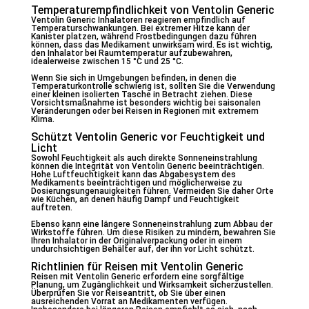
Temperaturempfindlichkeit von Ventolin Generic
Ventolin Generic Inhalatoren reagieren empfindlich auf
Temperaturschwankungen. Bei extremer Hitze kann der
Kanister platzen, während Frostbedingungen dazu führen
können, dass das Medikament unwirksam wird. Es ist wichtig,
den Inhalator bei Raumtemperatur aufzubewahren,
idealerweise zwischen 15 °C und 25 °C.
Wenn Sie sich in Umgebungen befinden, in denen die
Temperaturkontrolle schwierig ist, sollten Sie die Verwendung
einer kleinen isolierten Tasche in Betracht ziehen. Diese
Vorsichtsmaßnahme ist besonders wichtig bei saisonalen
Veränderungen oder bei Reisen in Regionen mit extremem
Klima.
Schützt Ventolin Generic vor Feuchtigkeit und
Licht
Sowohl Feuchtigkeit als auch direkte Sonneneinstrahlung
können die Integrität von Ventolin Generic beeinträchtigen.
Hohe Luftfeuchtigkeit kann das Abgabesystem des
Medikaments beeinträchtigen und möglicherweise zu
Dosierungsungenauigkeiten führen. Vermeiden Sie daher Orte
wie Küchen, an denen häufig Dampf und Feuchtigkeit
auftreten.
Ebenso kann eine längere Sonneneinstrahlung zum Abbau der
Wirkstoffe führen. Um diese Risiken zu mindern, bewahren Sie
Ihren Inhalator in der Originalverpackung oder in einem
undurchsichtigen Behälter auf, der ihn vor Licht schützt.
Richtlinien für Reisen mit Ventolin Generic
Reisen mit Ventolin Generic erfordern eine sorgfältige
Planung, um Zugänglichkeit und Wirksamkeit sicherzustellen.
Überprüfen Sie vor Reiseantritt, ob Sie über einen
ausreichenden Vorrat an Medikamenten verfügen.