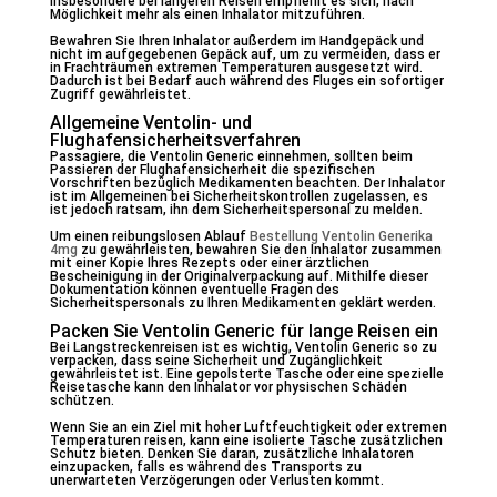
Insbesondere bei längeren Reisen empfiehlt es sich, nach
Möglichkeit mehr als einen Inhalator mitzuführen.
Bewahren Sie Ihren Inhalator außerdem im Handgepäck und
nicht im aufgegebenen Gepäck auf, um zu vermeiden, dass er
in Frachträumen extremen Temperaturen ausgesetzt wird.
Dadurch ist bei Bedarf auch während des Fluges ein sofortiger
Zugriff gewährleistet.
Allgemeine Ventolin- und
Flughafensicherheitsverfahren
Passagiere, die Ventolin Generic einnehmen, sollten beim
Passieren der Flughafensicherheit die spezifischen
Vorschriften bezüglich Medikamenten beachten. Der Inhalator
ist im Allgemeinen bei Sicherheitskontrollen zugelassen, es
ist jedoch ratsam, ihn dem Sicherheitspersonal zu melden.
Um einen reibungslosen Ablauf
Bestellung Ventolin Generika
4mg
zu gewährleisten, bewahren Sie den Inhalator zusammen
mit einer Kopie Ihres Rezepts oder einer ärztlichen
Bescheinigung in der Originalverpackung auf. Mithilfe dieser
Dokumentation können eventuelle Fragen des
Sicherheitspersonals zu Ihren Medikamenten geklärt werden.
Packen Sie Ventolin Generic für lange Reisen ein
Bei Langstreckenreisen ist es wichtig, Ventolin Generic so zu
verpacken, dass seine Sicherheit und Zugänglichkeit
gewährleistet ist. Eine gepolsterte Tasche oder eine spezielle
Reisetasche kann den Inhalator vor physischen Schäden
schützen.
Wenn Sie an ein Ziel mit hoher Luftfeuchtigkeit oder extremen
Temperaturen reisen, kann eine isolierte Tasche zusätzlichen
Schutz bieten. Denken Sie daran, zusätzliche Inhalatoren
einzupacken, falls es während des Transports zu
unerwarteten Verzögerungen oder Verlusten kommt.