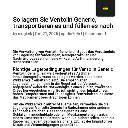
So lagern Sie Ventolin Generic,
transportieren es und füllen es nach
by
singkek
|
Oct 21, 2025
|
nph5x7b5rf
|
0 comments
Die Verwaltung von Ventolin Generic umfasst das Verständnis
von Lagerungsanforderungen, Reiseprotokollen und
Nachfüllprozessen, um eine wirksame Asthmalinderung
sicherzustellen.
Richtige Lagerbedingungen für Ventolin Generic
Ventolin Generic, ein weit verbreitetes Asthma-
Inhalationsgerät, muss so gelagert werden, dass seine
Wirksamkeit erhalten bleibt. Die empfohlenen
Lagerbedingungen sind in der Regel auf der Verpackung
angegeben, wobei die Notwendigkeit eines kühlen, trockenen
Ortes hervorgehoben wird. Es ist wichtig, den Inhalator von
hohen Temperaturen und Feuchtigkeit fernzuhalten, da diese
das Medikament beeinträchtigen können.
Um die Wirksamkeit aufrechtzuerhalten, vermeiden Sie die
Lagerung von Ventolin Generic im Badezimmer oder anderen
feuchten Bereichen. Besser geeignet ist eine
Schlafzimmerschublade oder ein Medikamentenschrank in
einem klimatisierten Bereich. Wenn Sie sicherstellen, dass die
Kappe nach jedem Gebrauch sicher sitzt, ist der Inhalator vor
Staub und Verunreinigungen geschützt.