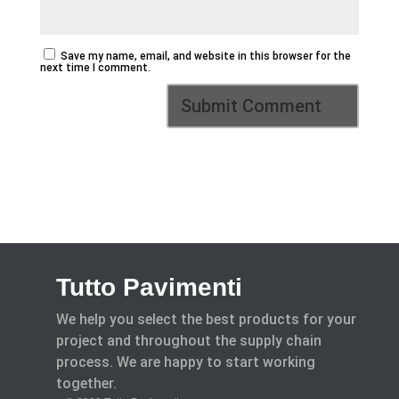
Save my name, email, and website in this browser for the
next time I comment.
Tutto Pavimenti
We help you select the best products for your
project and throughout the supply chain
process. We are happy to start working
together.