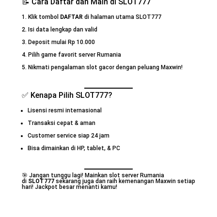
📝 Cara Daftar dan Main di SLOT777
Klik tombol
DAFTAR
di halaman utama SLOT777
Isi data lengkap dan valid
Deposit mulai Rp 10.000
Pilih game favorit server Rumania
Nikmati pengalaman slot gacor dengan peluang Maxwin!
✅ Kenapa Pilih SLOT777?
Lisensi resmi internasional
Transaksi cepat & aman
Customer service siap 24 jam
Bisa dimainkan di HP, tablet, & PC
🎯 Jangan tunggu lagi! Mainkan slot server Rumania
di
SLOT777
sekarang juga dan raih kemenangan Maxwin setiap
hari! Jackpot besar menanti kamu!