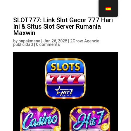
SLOT777: Link Slot Gacor 777 Hari
Ini & Situs Slot Server Rumania
Maxwin
by
bapakmana
|
Jan 26, 2025
|
2Grow, Agencia
publicidad
|
0 comments