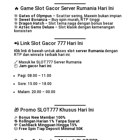
🔥 Game Slot Gacor Server Rumania Hari Ini
🎯
Gates of Olympus
– Scatter sering, Maxwin bukan impian
🎯
Sweet Bonanza
– Buy spin murah, RTP tinggi
🎯
Dragon Hatch
– Slot tema naga dengan bonus besar
🎯
Aztec Gems Deluxe
– Slot klasik dengan kemenangan
konsisten
📲 Link Slot Gacor 777 Hari Ini
Klik link di bawah untuk akses
slot server Rumania
dengan
RTP dan winrate terbaik hari ini:
🔗 Masuk ke SLOT777 Server Rumania
🕘
Jam gacor hari ini:
Pagi: 08.00 – 11.00
Sore: 15.00 – 18.00
Malam: 20.00 – 00.00
🎁 Promo SLOT777 Khusus Hari Ini
🎉
Bonus New Member 100%
🔁
Rollingan Harian 1% Tanpa Syarat
💸
Cashback Mingguan Hingga 15%
🎲
Free Spin Tiap Deposit Minimal 50K