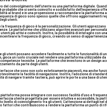
ivo del coinvolgimento dell’utente su una piattaforma digitale. Quan
 probabile che si senta coinvolto e soddisfatto dell’esperienza off
eltà al brand e in una propensione a raccomandare la piattaforma ad
requenza di gioco sono spesso quelle che offrono aggiornamenti rego
degli utenti.
la frequenza di gioco è la personalizzazione. Gli utenti apprezzano
renze. Le piattaforme che utilizzano algoritmi avanzati per personaliz
enti più attivi e coinvolti. Inoltre, la possibilità di interagire con 
 incentivare la frequenza di gioco, creando un senso di appartenenz
he gli utenti possano accedere facilmente a tutte le funzionalità di 
re, gioca un ruolo cruciale nel rendere una piattaforma utilizzabile da
 competenze tecniche. Le piattaforme che investono in un design acc
zzamento da parte degli utenti.
erfacce che sono non solo esteticamente piacevoli, ma anche funzion
otevolmente la facilità di navigazione. Inoltre, l’adozione di standard 
tà di navigare tramite tastiera, può aprire le porte a una base di uten
piattaforma possa integrare con successo facilità d’uso e frequenz
erfaccia utente progettata per essere intuitiva e accessibile, la piat
 livello di coinvolgimento tra gli utenti. L’attenzione ai dettagli nel 
no fattori che contribuiscono a rendere la piattaforma un punto di ri