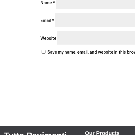
Name
*
Email
*
Website
Save my name, email, and website in this br
Our Products