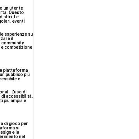
do un utente
erta. Questo
 altri. Le
lari, eventi
 le esperienze su
zare il
una community
a e competizione
una piattaforma
 un pubblico più
essibile e
ali. L’uso di
di accessibilità,
ti più ampia e
a di gioco per
taforma si
design e la
ferimento nel