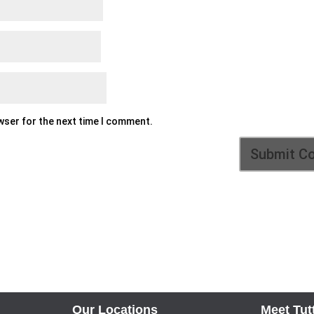
owser for the next time I comment.
Our Locations
Meet Tut