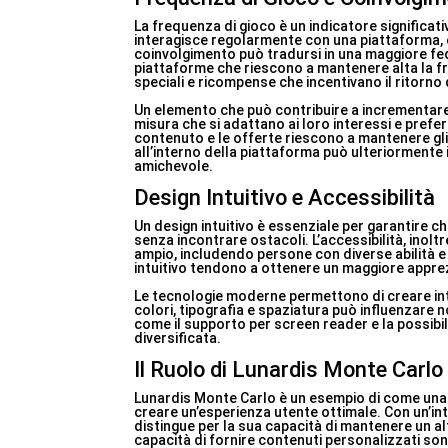
La frequenza di gioco è un indicatore significat
interagisce regolarmente con una piattaforma, è
coinvolgimento può tradursi in una maggiore fed
piattaforme che riescono a mantenere alta la f
speciali e ricompense che incentivano il ritorno 
Un elemento che può contribuire a incrementare 
misura che si adattano ai loro interessi e prefe
contenuto e le offerte riescono a mantenere gli ut
all’interno della piattaforma può ulteriormente
amichevole.
Design Intuitivo e Accessibilità
Un design intuitivo è essenziale per garantire c
senza incontrare ostacoli. L’accessibilità, inolt
ampio, includendo persone con diverse abilità e
intuitivo tendono a ottenere un maggiore appre
Le tecnologie moderne permettono di creare int
colori, tipografia e spaziatura può influenzare n
come il supporto per screen reader e la possibili
diversificata.
Il Ruolo di Lunardis Monte Carlo
Lunardis Monte Carlo è un esempio di come una 
creare un’esperienza utente ottimale. Con un’int
distingue per la sua capacità di mantenere un alto
capacità di fornire contenuti personalizzati so