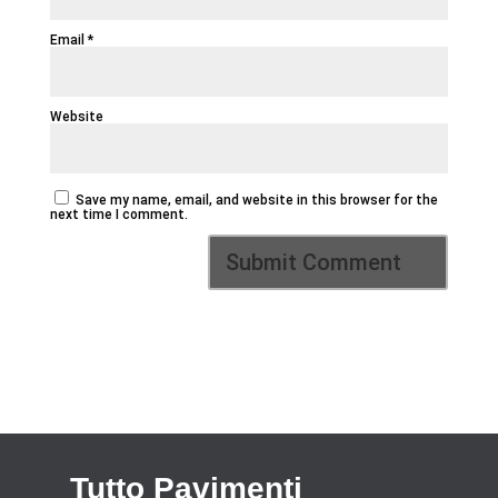
Email
*
Website
Save my name, email, and website in this browser for the
next time I comment.
Tutto Pavimenti