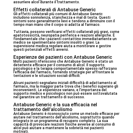
assumere alcol durante il trattamento.
Effetti collaterali di Antabuse Generic
Gli effetti collaterali più comuni di Antabuse Generic
includono sonnolenza, stanchezza e mal di testa. Questi
sintomi sono generalmente lievi e tendono a diminuire con il
tempo man mano che il corpo si adatta al farmaco.
Tuttavia, possono verificarsi effetti collaterali più gravi, come
epatotossicità, neuropatia periferica e reazioni allergiche. È
fondamentale che i pazienti contattino immediatamente un
medico se sperimentano sintomi insoliti o gravi. La
supervisione medica regolare aiuta a monitorare e gestire
questi potenziali effetti avversi.
Esperienze dei pazienti con Antabuse Generic
Molti pazienti riferiscono che Antabuse Generic è stato un
deterrente efficace per il consumo di alcol. Il supporto
psicologico e la terapia comportamentale spesso rafforzano
l’efficacia del farmaco, fornendo strategie per affrontare le
tentazioni e le situazioni sociali difficili.
Alcuni pazienti segnalano iniziali difficoltà di adattamento al
farmaco, ma la maggior parte trova che i benefici superano gli
inconvenienti. Le esperienze variano, e l’importanza del
supporto medico e psicologico non può essere sottovalutata
nel garantire un trattamento di successo.
Antabuse Generic e la sua efficacia nel
trattamento dell’alcolismo
Antabuse Generic è riconosciuto come un metodo efficace per
aiutare nel trattamento dell’alcolismo, soprattutto quando
integrato in un programma di recupero completo. La sua
capacità di provocare reazioni fisiche avverse al consumo di
alcol può aiutare a mantenere la sobrietà nei pazienti
motivati.