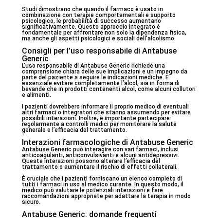
Studi dimostrano che quando il farmaco è usato in
combinazione con terapie comportamentali e supporto
psicologico, le probabilità di successo aumentano
significativamente. Questo approccio integrato è
fondamentale per affrontare non solo la dipendenza fisica,
ma anche gli aspetti psicologici e sociali dell’alcolismo.
Consigli per l’uso responsabile di Antabuse
Generic
L’uso responsabile di Antabuse Generic richiede una
comprensione chiara delle sue implicazioni e un impegno da
parte del paziente a seguire le indicazioni mediche. È
essenziale evitare completamente l’alcol, sia in forma di
bevande che in prodotti contenenti alcol, come alcuni collutori
e alimenti.
I pazienti dovrebbero informare il proprio medico di eventuali
altri farmaci o integratori che stanno assumendo per evitare
possibili interazioni. Inoltre, è importante partecipare
regolarmente a controlli medici per monitorare la salute
generale e l’efficacia del trattamento.
Interazioni farmacologiche di Antabuse Generic
Antabuse Generic può interagire con vari farmaci, inclusi
anticoagulanti, anticonvulsivanti e alcuni antidepressivi.
Queste interazioni possono alterare l’efficacia del
trattamento o aumentare il rischio di effetti collaterali.
È cruciale che i pazienti forniscano un elenco completo di
tutti i farmaci in uso al medico curante. In questo modo, il
medico può valutare le potenziali interazioni e fare
raccomandazioni appropriate per adattare la terapia in modo
sicuro.
Antabuse Generic: domande frequenti