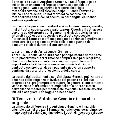
Il principio attivo di Antabuse Generic, il Disulfiram, agisce
inibendo un enzima nel fegato chiamato acetaldeide
deidrogenasi. Questo enzima è responsabile della
metabolizzazione dell’alcol nel corpo. Quando l’enzima è
inibito, l’acetaldeide, un sottoprodotto tossico del
metabolismo dell’alcol, si accumula nel sangue, causando
sintomi sgradevoli.
I sintomi che possono manifestarsi includono nausea, vomito,
mal di testa, sudorazione e palpitazioni. Questi effetti avversi
servono da deterrente per il consumo di alcol, poiché la loro
intensità può essere notevole e piuttosto spiacevole.
Pertanto, il farmaco è efficace solo se il paziente è motivato a
smettere di bere e consapevole delle conseguenze del
consumo di alcol durante il trattamento.
Uso clinico di Antabuse Generic
Antabuse Generic viene utilizzato principalmente come parte
di un programma di trattamento complessivo per l’alcolismo,
che può includere consulenza e supporto psicologico. È
importante che il farmaco venga somministrato in un
contesto controllato, dove il paziente riceve un supporto
continuo da parte di professionisti della salute.
La durata del trattamento con Antabuse Generic può variare a
seconda delle esigenze individuali del paziente e del suo
progresso nel programma di recupero. In genere, il trattamento
viene iniziato in un ambiente ospedaliero o sotto stretta
sorveglianza medica per monitorare eventuali reazioni avverse
iniziali e adeguare il dosaggio se necessario.
Differenze tra Antabuse Generic e il marchio
originale
La principale differenza tra Antabuse Generic e il marchio
originale sta nel prezzo. I farmaci generici sono generalmente
meno costosi poiché non includono i costi di ricerca e sviluppo