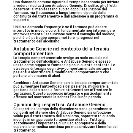
Una domanda comune riguarda il tempo necessario per iniziare
a vedere i risultati con Antabuse Generic. Di solito, gli effetti
deterrenti si manifestano subito dopo l’assunzione del
farmaco, ma il successo a lungo termine dipende dalla
continuità del trattamento e dall’adesione a un programma di
supporto.
Un’altra domanda frequente è se il farmaco può essere
interrotto in modo sicuro. È fondamentale non interrompere
improvvisamente l’assunzione senza il consiglio del medico,
poiché ciò potrebbe compromettere i progressi nel
trattamento dell’alcolismo.
Antabuse Generic nel contesto della terapia
comportamentale
La terapia comportamentale svolge un ruolo cruciale nel
trattamento dell’alcolismo, e Antabuse Generic è spesso
usato come supporto farmacologico in questo contesto. Le
strategie di terapia cognitivo-comportamentale aiutano i
pazienti a identificare e modificare i comportamenti che
portano al consumo di alcol.
Combinare Antabuse Generic con la terapia comportamentale
può aumentare l’autoefficacia del paziente, migliorare la
gestione dello stress e fornire strumenti per affrontare le
tentazioni. Questo approccio integrato è particolarmente
efficace nel mantenere la sobrietà nel lungo periodo.
Opinioni degli esperti su Antabuse Generic
Gli esperti nel campo della dipendenza sono generalmente
concordi nel ritenere che Antabuse Generic sia un’opzione
valida per il trattamento dell’alcolismo, soprattutto quando
inserito in un approccio terapeutico olistico. Tuttavia,
sottolineano l’importanza di un uso appropriato e della
supervisione medica continua per massimizzare i benefici del
trattamento.