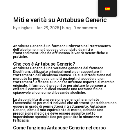
Miti e verità su Antabuse Generic
by
singkek
|
Jan 29, 2025
|
blog
|
0 comments
Antabuse Generic è un farmaco utilizzato nel trattamento
dell’alcolismo, ma è spesso circondato da miti e
fraintendimenti che ne offuscano le verità scientifiche e
pratiche.
Che cos’è Antabuse Generic?
Antabuse Generic è una versione generica del farmaco
Disulfiram, utilizzato principalmente per supportare il
trattamento dell’alcolismo cronico. La sua introduzione nel
mercato ha permesso a molti pazienti di accedere a un
trattamento efficace a un costo inferiore rispetto al marchio
originale. Il farmaco è prescritto per aiutare le persone a
evitare il consumo di alcol creando una reazione fisica
spiacevole al consumo di bevande alcoliche.
La disponibilità di una versione generica ha ampliato
l’accessibilità per molti individui che altrimenti potrebbero non
essere in grado di permettersi il trattamento. Antabuse
Generic, come il suo equivalente di marca, richiede una
prescrizione medica e deve essere assunto sotto
supervisione specialistica per garantire la sicurezza e
l’efficacia.
Come funziona Antabuse Generic nel corpo