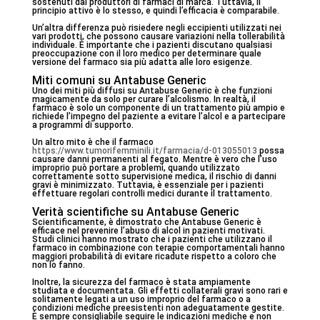
sostenuti dai produttori di farmaci di marca. Tuttavia, il
principio attivo è lo stesso, e quindi l’efficacia è comparabile.
Un’altra differenza può risiedere negli eccipienti utilizzati nei
vari prodotti, che possono causare variazioni nella tollerabilità
individuale. È importante che i pazienti discutano qualsiasi
preoccupazione con il loro medico per determinare quale
versione del farmaco sia più adatta alle loro esigenze.
Miti comuni su Antabuse Generic
Uno dei miti più diffusi su Antabuse Generic è che funzioni
magicamente da solo per curare l’alcolismo. In realtà, il
farmaco è solo un componente di un trattamento più ampio e
richiede l’impegno del paziente a evitare l’alcol e a partecipare
a programmi di supporto.
Un altro mito è che il farmaco
https://www.tumorifemminili.it/farmacia/d-013055013
possa
causare danni permanenti al fegato. Mentre è vero che l’uso
improprio può portare a problemi, quando utilizzato
correttamente sotto supervisione medica, il rischio di danni
gravi è minimizzato. Tuttavia, è essenziale per i pazienti
effettuare regolari controlli medici durante il trattamento.
Verità scientifiche su Antabuse Generic
Scientificamente, è dimostrato che Antabuse Generic è
efficace nel prevenire l’abuso di alcol in pazienti motivati.
Studi clinici hanno mostrato che i pazienti che utilizzano il
farmaco in combinazione con terapie comportamentali hanno
maggiori probabilità di evitare ricadute rispetto a coloro che
non lo fanno.
Inoltre, la sicurezza del farmaco è stata ampiamente
studiata e documentata. Gli effetti collaterali gravi sono rari e
solitamente legati a un uso improprio del farmaco o a
condizioni mediche preesistenti non adeguatamente gestite.
È sempre consigliabile seguire le indicazioni mediche e non