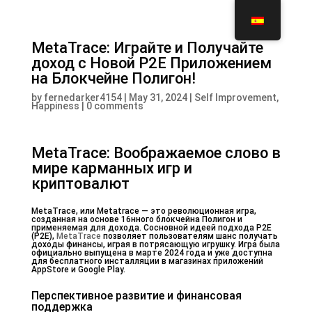
MetaTrace: Играйте и Получайте
доход с Новой P2E Приложением
на Блокчейне Полигон!
by
fernedarker4154
|
May 31, 2024
|
Self Improvement,
Happiness
|
0 comments
MetaTrace: Воображаемое слово в
мире карманных игр и
криптовалют
MetaTrace, или Metatrace — это революционная игра,
созданная на основе 16нного блокчейна Полигон и
применяемая для дохода. Сосновной идеей подхода P2E
(P2E),
MetaTrace
позволяет пользователям шанс получать
доходы финансы, играя в потрясающую игрушку. Игра была
официально выпущена в марте 2024 года и уже доступна
для бесплатного инсталляции в магазинах приложений
AppStore и Google Play.
Перспективное развитие и финансовая
поддержка