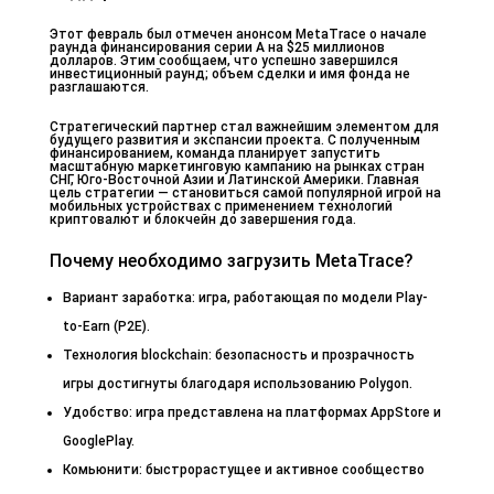
Этот февраль был отмечен анонсом MetaTrace о начале
раунда финансирования серии A на $25 миллионов
долларов. Этим сообщаем, что успешно завершился
инвестиционный раунд; объем сделки и имя фонда не
разглашаются.
Стратегический партнер стал важнейшим элементом для
будущего развития и экспансии проекта. С полученным
финансированием, команда планирует запустить
масштабную маркетинговую кампанию на рынках стран
СНГ, Юго-Восточной Азии и Латинской Америки. Главная
цель стратегии — становиться самой популярной игрой на
мобильных устройствах с применением технологий
криптовалют и блокчейн до завершения года.
Почему необходимо загрузить MetaTrace?
Вариант заработка: игра, работающая по модели Play-
to-Earn (P2E).
Технология blockchain: безопасность и прозрачность
игры достигнуты благодаря использованию Polygon.
Удобство: игра представлена на платформах AppStore и
GooglePlay.
Комьюнити: быстрорастущее и активное сообщество