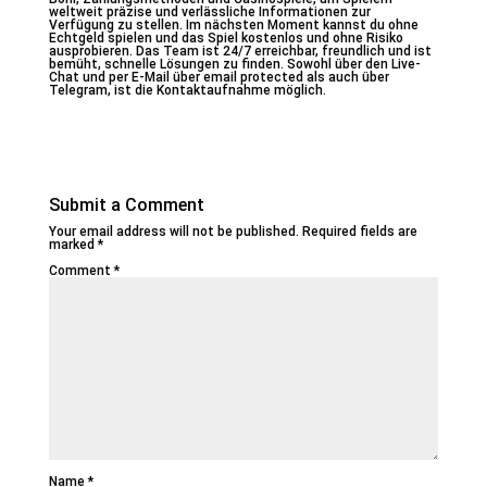
weltweit präzise und verlässliche Informationen zur
Verfügung zu stellen. Im nächsten Moment kannst du ohne
Echtgeld spielen und das Spiel kostenlos und ohne Risiko
ausprobieren. Das Team ist 24/7 erreichbar, freundlich und ist
bemüht, schnelle Lösungen zu finden. Sowohl über den Live-
Chat und per E-Mail über email protected als auch über
Telegram, ist die Kontaktaufnahme möglich.
Submit a Comment
Your email address will not be published.
Required fields are
marked
*
Comment
*
Name
*