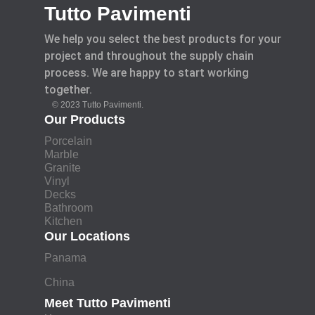
Tutto Pavimenti
We help you select the best products for your
project and throughout the supply chain
process. We are happy to start working
together.
© 2023 Tutto Pavimenti.
Our Products
Porcelain
Marble
Granite
Vinyl
Decks
Bathroom
Kitchen
Our Locations
Panama
China
Meet Tutto Pavimenti