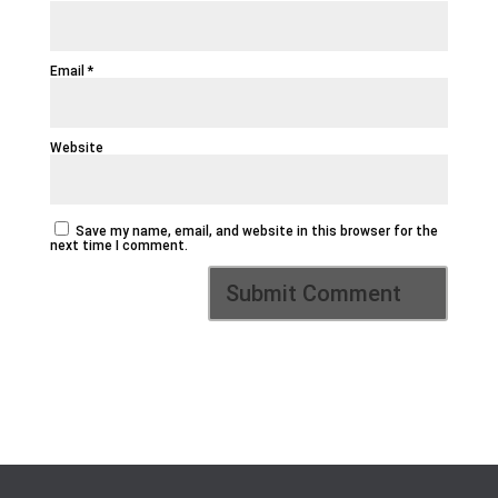
Email
*
Website
Save my name, email, and website in this browser for the
next time I comment.