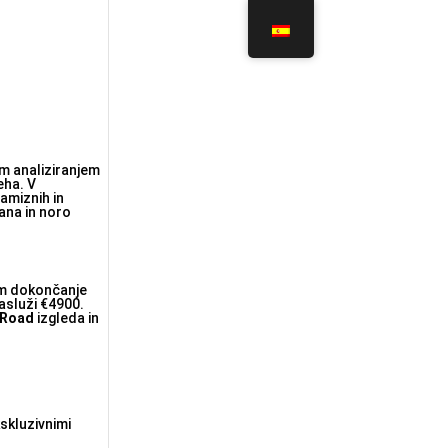
m analiziranjem
eha. V
amiznih in
gana in noro
am dokončanje
asluži €4900.
 Road
izgleda in
skluzivnimi