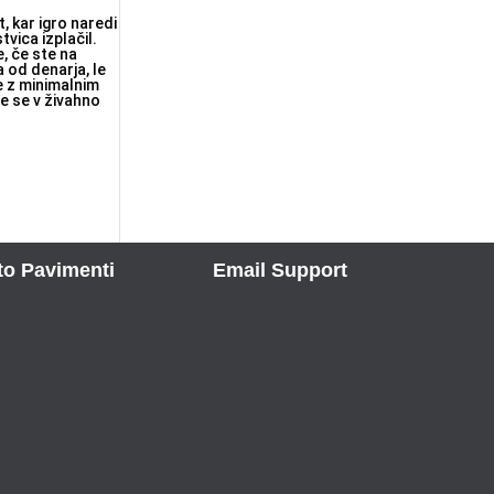
, kar igro naredi
tvica izplačil.
, če ste na
a od denarja, le
e z minimalnim
e se v živahno
to Pavimenti
Email Support