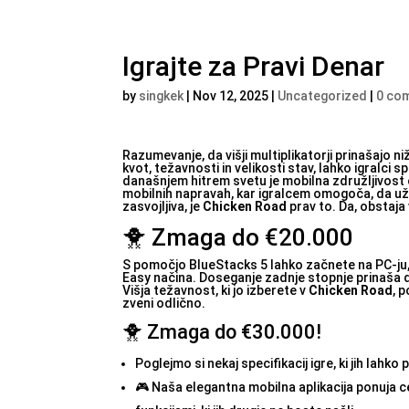
Igrajte za Pravi Denar
by
singkek
|
Nov 12, 2025
|
Uncategorized
|
0 co
Razumevanje, da višji multiplikatorji prinašajo n
kvot, težavnosti in velikosti stav, lahko igralci
današnjem hitrem svetu je mobilna združljivost
mobilnih napravah, kar igralcem omogoča, da uživaj
zasvojljiva, je
Chicken Road
prav to. Da, obstaja 
🐥 Zmaga do €20.000
S pomočjo BlueStacks 5 lahko začnete na PC-ju,
Easy načina. Doseganje zadnje stopnje prinaša d
Višja težavnost, ki jo izberete v
Chicken Road
, 
zveni odlično.
🐥 Zmaga do €30.000!
Poglejmo si nekaj specifikacij igre, ki jih lahko
🎮 Naša elegantna mobilna aplikacija ponuja c