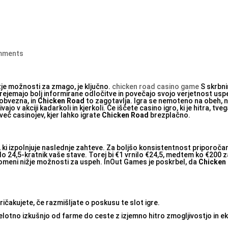
mments
ižje možnosti za zmago, je ključno.
chicken road casino game
S skrbni
 sprejemajo bolj informirane odločitve in povečajo svojo verjetnost usp
 obvezna, in
Chicken Road
to zagotavlja. Igra se nemoteno na obeh, n
o v akciji kadarkoli in kjerkoli. Če iščete casino igro, ki je hitra, tve
več casinojev, kjer lahko igrate
Chicken Road
brezplačno.
 ki izpolnjuje naslednje zahteve. Za boljšo konsistentnost priporoč
o 24,5-kratnik vaše stave. Torej bi €1 vrnilo €24,5, medtem ko €200 z
pomeni nižje možnosti za uspeh. InOut Games je poskrbel, da
Chicken
 pričakujete, če razmišljate o poskusu te slot igre.
elotno izkušnjo od farme do ceste z izjemno hitro zmogljivostjo in ek