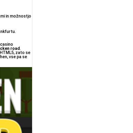
ami in možnostjo
ankfurtu.
o casino
icken road
.
o HTML5, zato se
hen, vse pa se