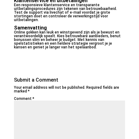
Klantenservice en uitbetalingen
Een responsieve klantenservice en transparante
uitbetalingsprocedures zijn tekenen van betrouwbaarheid.
Test de support via livechat of e-mail voordat je grote
stortingen doet en controleer de verwerkingstijd voor
uitbetalingen.
Samenvatting
Online gokken kan leuk en winstgevend zijn als je bewust en
verantwoordelijk speelt. Kies betrouwbare aanbieders, benut
bonussen slim en beheer je budget. Met kennis van
spelstatistieken en een heldere strategie vergroot je je
kansen en geniet je langer van het spelaanbod.
Submit a Comment
Your email address will not be published.
Required fields are
marked
*
Comment
*