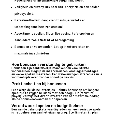
Nederlandse of internationale vergunning heeft.
Veiligheid en privacy: Kijk naar SSL-encryptie en een helder
privacybeleid.
Betaalmethoden: Ideal, creditcards, e-wallets en
uitbetalingssnelheid zijn cruciaal.
Assortiment spellen: Slots, live casino, tafelspellen en
aanbieders zoals NetEnt of Microgaming.
Bonussen en voorwaarden: Let op inzetvereisten en
maximale inzetlimieten.
Hoe bonussen verstandig te gebruiken
Bonussen zijn aantrekkelijk, maar kennen vaak strikte
voorwaarden. Begrijp de inzetvereisten, omslagpercentages
en welke spellen meetellen. Een weloverwogen strategie kan je
voordeel opleveren zonder onnodige risico’s.
Praktische tips bij bonussen
Lees altijd de kleine lettertjes. Gebruik bonussen om langere
speeltijd te krijgen bij slots met een hoog RTP (return to
player). Vermijd het direct inzetten van het maximale bedrag
als de bonusvoorwaarden dit beperken.
Verantwoord spelen en budgetbeheer
Een van de belangrijkste vaardigheden van een serieuze speler
is het beheersen van het eigen gedrag. Stel limieten in, plan