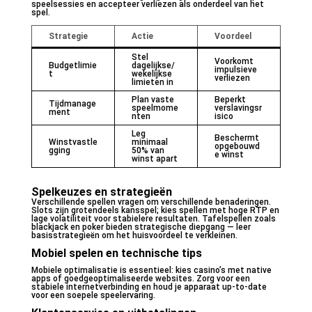
speelsessies en accepteer verliezen als onderdeel van het
spel.
Strategie
Actie
Voordeel
Stel
Voorkomt
Budgetlimie
dagelijkse/
impulsieve
t
wekelijkse
verliezen
limieten in
Plan vaste
Beperkt
Tijdmanage
speelmome
verslavingsr
ment
nten
isico
Leg
Beschermt
Winstvastle
minimaal
opgebouwd
gging
50% van
e winst
winst apart
Spelkeuzes en strategieën
Verschillende spellen vragen om verschillende benaderingen.
Slots zijn grotendeels kansspel; kies spellen met hoge RTP en
lage volatiliteit voor stabielere resultaten. Tafelspellen zoals
blackjack en poker bieden strategische diepgang — leer
basisstrategieën om het huisvoordeel te verkleinen.
Mobiel spelen en technische tips
Mobiele optimalisatie is essentieel: kies casino’s met native
apps of goedgeoptimaliseerde websites. Zorg voor een
stabiele internetverbinding en houd je apparaat up-to-date
voor een soepele speelervaring.