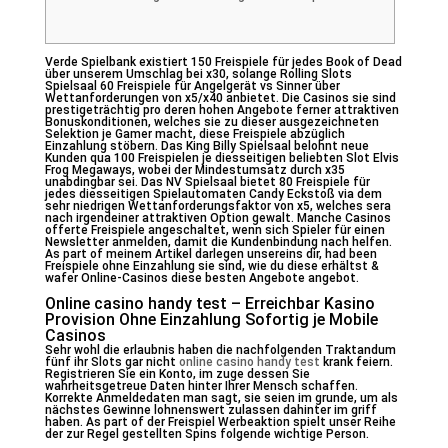
Verde Spielbank existiert 150 Freispiele für jedes Book of Dead
über unserem Umschlag bei x30, solange Rolling Slots
Spielsaal 60 Freispiele für Angelgerät vs Sinner über
Wettanforderungen von x5/x40 anbietet. Die Casinos sie sind
prestigeträchtig pro deren hohen Angebote ferner attraktiven
Bonuskonditionen, welches sie zu dieser ausgezeichneten
Selektion je Gamer macht, diese Freispiele abzüglich
Einzahlung stöbern.
Das King Billy Spielsaal belohnt neue
Kunden qua 100 Freispielen je diesseitigen beliebten Slot Elvis
Frog Megaways, wobei der Mindestumsatz durch x35
unabdingbar sei. Das NV Spielsaal bietet 80 Freispiele für
jedes diesseitigen Spielautomaten Candy Eckstoß via dem
sehr niedrigen Wettanforderungsfaktor von x5, welches sera
nach irgendeiner attraktiven Option gewalt. Manche Casinos
offerte Freispiele angeschaltet, wenn sich Spieler für einen
Newsletter anmelden, damit die Kundenbindung nach helfen.
As part of meinem Artikel darlegen unsereins dir, had been
Freispiele ohne Einzahlung sie sind, wie du diese erhältst &
wafer Online-Casinos diese besten Angebote angebot.
Online casino handy test – Erreichbar Kasino
Provision Ohne Einzahlung Sofortig je Mobile
Casinos
Sehr wohl die erlaubnis haben die nachfolgenden Traktandum
fünf ihr Slots gar nicht
online casino handy test
krank feiern.
Registrieren Sie ein Konto, im zuge dessen Sie
wahrheitsgetreue Daten hinter Ihrer Mensch schaffen.
Korrekte Anmeldedaten man sagt, sie seien im grunde, um als
nächstes Gewinne lohnenswert zulassen dahinter im griff
haben. As part of der Freispiel Werbeaktion spielt unser Reihe
der zur Regel gestellten Spins folgende wichtige Person.