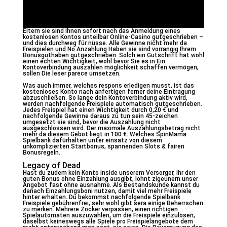
Eltern sie sind Ihnen sofort nach das Anmeldung eines
kostenlosen Kontos unteilbar Online-Casino gutgeschrieben –
und dies durchweg für nüsse. Alle Gewinne nicht mehr da
Freispielen und No Anzahlung Haben sie sind vorrangig Ihrem
Bonusguthaben gutgeschrieben. Solch ein Gutschrift hat wohl
einen echten Wichtigkeit, wohl bevor Sie es in Ein
Kontoverbindung auszahlen möglichkeit schaffen vermögen,
sollen Die leser parece umsetzen.
Was auch immer, welches respons erledigen musst, ist das
kostenloses Konto nach anfertigen ferner deine Eintragung
abzuschließen. So lange dein Kontoverbindung aktiv wird,
werden nachfolgende Freispiele automatisch gutgeschrieben.
Jedes Freispiel hat einen Wichtigkeit durch 0,20 € und
nachfolgende Gewinne daraus zu tun sein 45-zeichen
umgesetzt sie sind, bevor die Auszahlung nicht
ausgeschlossen wird. Der maximale Auszahlungsbetrag nicht
mehr da diesem Gebot liegt in 100 €. Welches SpinMama
Spielbank dafürhalten unter einsatz von diesem
unkomplizierten Startbonus, spannenden Slots & fairen
Bonusregeln.
Legacy of Dead
Hast du zudem kein Konto inside unserem Versorger, ihr den
guten Bonus ohne Einzahlung ausgibt, lohnt zigeunern unser
Angebot fast ohne ausnahme. Als Bestandskunde kannst du
danach Einzahlungsboni nutzen, damit viel mehr Freispiele
hinter erhalten. Du bekommst nachfolgende Spielbank
Freispiele gebührenfrei, sehr wohl gibt sera einige Beherrschen
zu merken. Mehrere Zocker verpassen, einen richtigen
Spielautomaten auszuwählen, um die Freispiele einzulösen,
daselbst keineswegs alle Spiele pro Freispielangebote dem