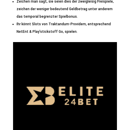
Zeichen man sagt, sie seien dies der zweigleisig Freispiele,
zeichen der weniger bedeutend Geldbetrag unter anderem
das temporal begrenzter Spielbonus.
Ihr könnt Slots von Traktandum-Providern, entsprechend
NetEnt & Play’stickstoff Go, spielen.