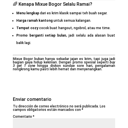
🌈 Kenapa Mixue Bogor Selalu Ramai?
Menu lengkap
dari es krim klasik sampai teh buah segar.
Harga ramah kantong
untuk semua kalangan.
Tempat cozy
cocok buat hangout, ngobrol, atau me time.
Promo berganti setiap bulan
, jadi selalu ada alasan buat
balik lagi.
Mixue Bogor bukan hanya sekadar jajan es krim, tapi juga jadi
bagian gaya hidup kekinian. Dengan promo spesial seperti
buy
3 get 1 cone
hingga diskon sundae sore hari, pengalaman
nongkrong kamu pasti lebih hemat dan menyenangkan.
Enviar comentario
Tu dirección de correo electrónico no será publicada.
Los
campos obligatorios están marcados con
*
Comentario
*