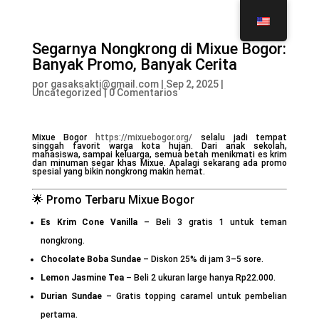
Segarnya Nongkrong di Mixue Bogor:
Banyak Promo, Banyak Cerita
por
gasaksakti@gmail.com
|
Sep 2, 2025
|
Uncategorized
|
0 Comentarios
Mixue Bogor
https://mixuebogor.org/
selalu jadi tempat
singgah favorit warga kota hujan. Dari anak sekolah,
mahasiswa, sampai keluarga, semua betah menikmati es krim
dan minuman segar khas Mixue. Apalagi sekarang ada promo
spesial yang bikin nongkrong makin hemat.
🌟 Promo Terbaru Mixue Bogor
Es Krim Cone Vanilla
– Beli 3 gratis 1 untuk teman
nongkrong.
Chocolate Boba Sundae
– Diskon 25% di jam 3–5 sore.
Lemon Jasmine Tea
– Beli 2 ukuran large hanya Rp22.000.
Durian Sundae
– Gratis topping caramel untuk pembelian
pertama.