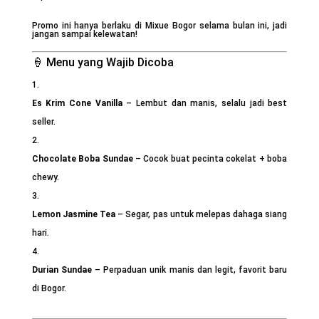
Promo ini hanya berlaku di Mixue Bogor selama bulan ini, jadi
jangan sampai kelewatan!
🍦 Menu yang Wajib Dicoba
Es Krim Cone Vanilla
– Lembut dan manis, selalu jadi best
seller.
Chocolate Boba Sundae
– Cocok buat pecinta cokelat + boba
chewy.
Lemon Jasmine Tea
– Segar, pas untuk melepas dahaga siang
hari.
Durian Sundae
– Perpaduan unik manis dan legit, favorit baru
di Bogor.