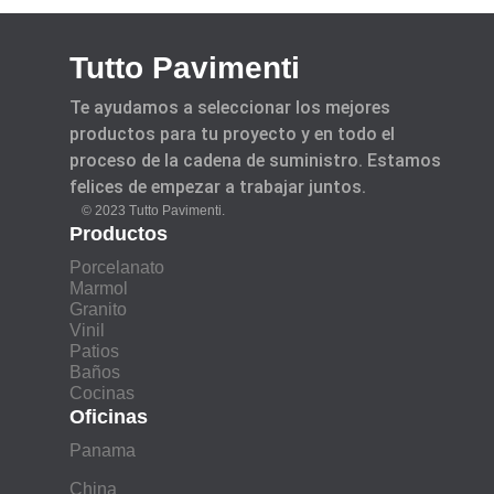
Tutto Pavimenti
Te ayudamos a seleccionar los mejores
productos para tu proyecto y en todo el
proceso de la cadena de suministro. Estamos
felices de empezar a trabajar juntos.
© 2023 Tutto Pavimenti.
Productos
Porcelanato
Marmol
Granito
Vinil
Patios
Baños
Cocinas
Oficinas
Panama
China