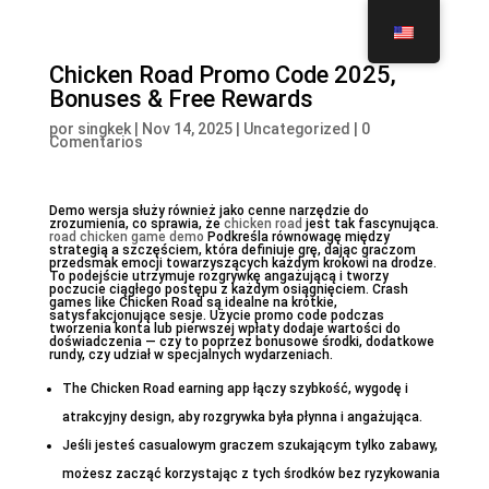
Chicken Road Promo Code 2025,
Bonuses & Free Rewards
por
singkek
|
Nov 14, 2025
|
Uncategorized
|
0
Comentarios
Demo wersja służy również jako cenne narzędzie do
zrozumienia, co sprawia, że
chicken road
jest tak fascynująca.
road chicken game demo
Podkreśla równowagę między
strategią a szczęściem, która definiuje grę, dając graczom
przedsmak emocji towarzyszących każdym krokowi na drodze.
To podejście utrzymuje rozgrywkę angażującą i tworzy
poczucie ciągłego postępu z każdym osiągnięciem. Crash
games like Chicken Road są idealne na krótkie,
satysfakcjonujące sesje. Użycie promo code podczas
tworzenia konta lub pierwszej wpłaty dodaje wartości do
doświadczenia — czy to poprzez bonusowe środki, dodatkowe
rundy, czy udział w specjalnych wydarzeniach.
The Chicken Road earning app łączy szybkość, wygodę i
atrakcyjny design, aby rozgrywka była płynna i angażująca.
Jeśli jesteś casualowym graczem szukającym tylko zabawy,
możesz zacząć korzystając z tych środków bez ryzykowania