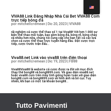
VIVA88 Link Đăng Nhập Nhà Cái Bet VIVA88 Com
trực tiếp bóng đá
por
mitchellcremean
|
Dic 20, 2023
|
VIVA88
rải nghiệm cá cược thể thao số 1 tại Viva88! Với hơn 1.000 sự
kiện thể thao mỗi tuần, bao gồm bóng đá, bóng rổ, bóng chày
và nhiều hơn nữa, chúng tôi cung cấp cho bạn tất cả các lựa
chọn cá cược thể thao trực tuyến hàng đầu. Đặt cược trực
tiếp, cược trước trận đấu...
Viva88.net Link vào viva88 trên điện thoại
por
mitchellcremean
|
Dic 19, 2023
|
FB88
Viva88Viva88 là website cá cược được ra đời với mục đích
thay thế bong88 và bong8899.com. Về giao diện viva88.net
hoặc viva88.com trên máy tính giống hoàn toàn với giao diện
bong88.com và bong8899.com về hình ảnh và bố cục.Tuy
nhiên, khi bạn có một tài khoản bong88...
Tutto Pavimenti