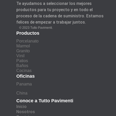
Te ayudamos a seleccionar los mejores
productos para tu proyecto y en todo el
proceso de la cadena de suministro. Estamos
felices de empezar a trabajar juntos.
© 2023 Tutto Pavimenti.
Productos
Porcelanato
Marmol
Granito
Vinil
Patios
Baños
Cocinas
Oficinas
Panama
China
Conoce a Tutto Pavimenti
Inicio
Nosotros