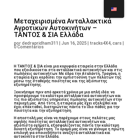
Μεταχειρισμένα Ανταλλακτικά
Αγροτικών Αυτοκινήτων –
ΤΑΝΤΟΣ & ΣΙΑ Ελλάδα
por
dedrapridham311
|
Jun 16, 2025
|
tracks4X4, cars
|
0 Comentarios
Η ΤΑΝΤΟΣ & ΣΙΑ είναι μια κορυφαία εταιρεία στην Ελλάδα
που εξειδικεύεται στα ανταλλακτικά αυτοκινήτων και στις
πωλήσεις αυτοκινήτων. Με έδρα την Αταλάντη, Τραγάνα, η
εταιρεία έχει κερδίσει την εμπιστοσύνη των πελατών της
μέσω της σταθερής ποιότητας και της αξιόπιστης
εξυπηρέτησης.
Ξεκινήσαμε πριν από αρκετά χρόνια με μια απλή ιδέα: να
προσφέρουμε τα καλύτερα ανταλλακτικά αυτοκινήτων και
τις πιο αξιόπιστες υπηρεσίες πώλησης αυτοκινήτων στην
περιοχή μας. Από τότε, η εταιρεία μας έχει εξελιχθεί και
έχει επεκταθεί, διατηρώντας πάντα το ίδιο πάθος για την
ποιότητα και την εξυπηρέτηση.
Η αποστολή μας είναι να παρέχουμε στους πελάτες μας
υψηλής ποιότητας ανταλλακτικά αυτοκινήτων και
αξιόπιστα οχήματα, εξασφαλίζοντας πάντα την καλύτερη
δυνατή εξυπηρέτηση. Το όραμά μας είναι να γίνουμε η πρώτη
επιλογή για οποιονδήποτε αναζητά ανταλλακτικά και
αυτοκίνητα στην Ελλάδα.