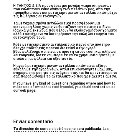
Η ΤΑΝΤΟΣ & ΣΙΑ προσφέρει μια μεγάλη γκάμα υπηρεσιών
που καλύπτουν κάθε ανάγκη των πελατών μας, από την
προμήθεια νέων και μεταχειρισμένων ανταλλακτικών μέχρι
τις πωλήσεις αυτοκινήτων.
Τα μεταχειρισμένα ανταλλακτικά προσφέρουν μια
οικονομική λύση χωρίς να θυσιάζουν την ποιότητα. Είναι
ιδανικά για εκείνους που θέλουν να εξοικονομήσουν χρήματα
αλλά ταυτόχρονα να διατηρήσουν την καλή λειτουργία του
αυτοκινήτου τους.
Κάθε μεταχειρισμένο ανταλλακτικό περνά από αυστηρό
έλεγχο ποιότητας προτού διατεθεί στην αγορά.
Εξασφαλίζουμε ότι είναι σε άριστη κατάσταση και πλήρως
λειτουργικό, ώστε να μπορείτε να το χρησιμοποιήσετε με
απόλυτη ασφάλεια και αξιοπιστία.
Η αγορά μεταχειρισμένων ανταλλακτικών είναι εξίσου
εύκολη με την αγορά νέων. Απλά επικοινωνήστε μαζί μας,
ενημερώστε μας για τις ανάγκες σας, και θα φροντίσουμε να
σας παραδώσουμε το ανταλλακτικό που χρειάζεστε άμεσα.
If you have any kind of questions regarding where and how to
make use of
ανταλλακτικά hyundai
, you could contact us at
our web page.
Enviar comentario
Tu dirección de correo electrónico no será publicada.
Los