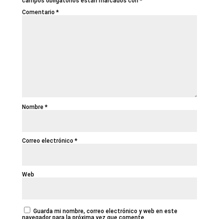
campos obligatorios están marcados con
*
Comentario
*
Nombre
*
Correo electrónico
*
Web
Guarda mi nombre, correo electrónico y web en este
navegador para la próxima vez que comente.