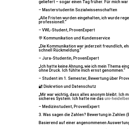
geliefert – sogar einen Tag früher. Für mich war 
– Masterstudentin Sozialwissenschaften
„Alle Fristen wurden eingehalten, ich wurde reg
professionell.“
– VWL-Student, ProvenExpert
💬 Kommunikation und Kundenservice
„Die Kommunikation war jederzeit freundlich, eh
schnell Rückmeldung.“
– Jura-Studentin, ProvenExpert
„Ich hatte keine Ahnung, wie ich mein Thema ei
ohne Druck. Ich fühlte mich ernst genommen.“
– Student im 1. Semester, Bewertung über Prov
🔐 Diskretion und Datenschutz
„Mir war wichtig, dass alles anonym bleibt. Ich
sicheres System. Ich hatte nie das
uni-heidelbe
– Medizinstudent, ProvenExpert
3. Was sagen die Zahlen? Bewertung in Zahlen (B
Basierend auf einer angenommenen Auswertung au