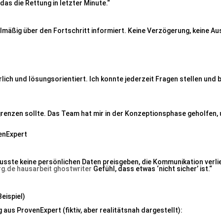
das die Rettung in letzter Minute.“
elmäßig über den Fortschritt informiert. Keine Verzögerung, keine A
rlich und lösungsorientiert. Ich konnte jederzeit Fragen stellen un
ngrenzen sollte. Das Team hat mir in der Konzeptionsphase geholfen,
enExpert
 musste keine persönlichen Daten preisgeben, die Kommunikation verlie
rg.de
hausarbeit ghostwriter
Gefühl, dass etwas ‘nicht sicher’ ist.“
eispiel)
s ProvenExpert (fiktiv, aber realitätsnah dargestellt):