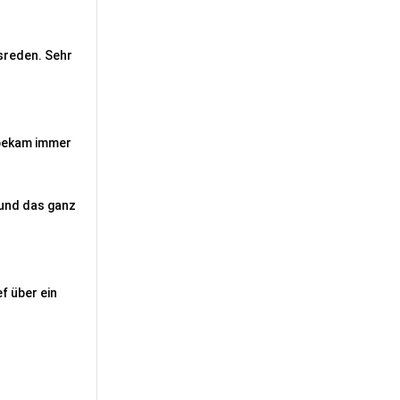
usreden. Sehr
d bekam immer
 und das ganz
f über ein