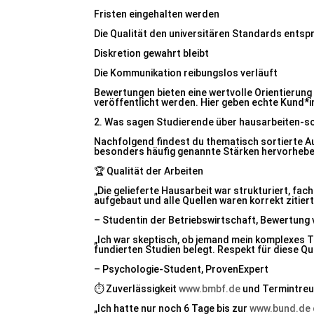
Fristen eingehalten werden
Die Qualität den universitären Standards entspr
Diskretion gewahrt bleibt
Die Kommunikation reibungslos verläuft
Bewertungen bieten eine wertvolle Orientierung
veröffentlicht werden. Hier geben echte Kund*inn
2. Was sagen Studierende über hausarbeiten-s
Nachfolgend findest du thematisch sortierte
besonders häufig genannte Stärken hervorhebe
🏆 Qualität der Arbeiten
„Die gelieferte Hausarbeit war strukturiert, fac
aufgebaut und alle Quellen waren korrekt zitiert
– Studentin der Betriebswirtschaft, Bewertung 
„Ich war skeptisch, ob jemand mein komplexes T
fundierten Studien belegt. Respekt für diese Qua
– Psychologie-Student, ProvenExpert
⏱️ Zuverlässigkeit
www.bmbf.de
und Termintre
„Ich hatte nur noch 6 Tage bis zur
www.bund.de