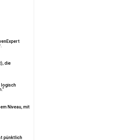
ovenExpert
.
, die
 logisch
n.“
hem Niveau, mit
t pünktlich