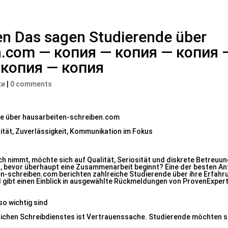
n Das sagen Studierende über
n.com — копия — копия — копия 
 копия — копия
ки
|
0 comments
e über hausarbeiten-schreiben.com
tät, Zuverlässigkeit, Kommunikation im Fokus
 nimmt, möchte sich auf Qualität, Seriosität und diskrete Betreuun
n, bevor überhaupt eine Zusammenarbeit beginnt? Eine der besten A
n-schreiben.com berichten zahlreiche Studierende über ihre Erfahru
el gibt einen Einblick in ausgewählte Rückmeldungen von ProvenExpert
o wichtig sind
lichen Schreibdienstes ist Vertrauenssache. Studierende möchten si