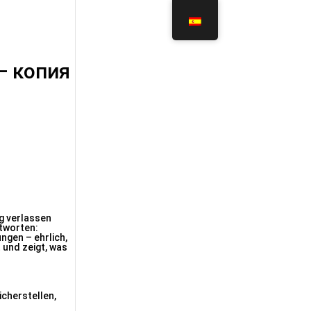
— копия
g verlassen
ntworten:
ngen – ehrlich,
 und zeigt, was
cherstellen,