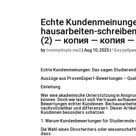
Echte Kundenmeinunge
hausarbeiten-schreibe
(2) — копия — копия —
by
tommydoyle.me2
|
Aug 10, 2025
|
! Без рубри
Echte Kundenmeinungen: Das sagen Studierend
Auszüge aus ProvenExpert-Bewertungen – Quali
Einleitung
Wer eine akademische Unterstützung in Anspruch
können. Doch wie lässt sich Vertrauen aufbaue
Bewertungen echter Kundinnen. Bei hausarbeite
nachvollziehbar und differenziert. Dieser Artik
Kundinnen besonders schätzen.
1. Warum Kundenbewertungen für Studierende s
Die Wahl eines Ghostwriters oder wissenschaft
dass: