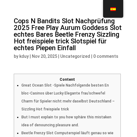
Cops N Bandits Slot Nachprüfung
2025 Free Play Aurum Goddess Slot
echtes Bares Beetle Frenzy Sizzling
Hot freispiele trick Slotspiel für
echtes Piepen Einfall
by
kduy
|
Nov 20, 2025
|
Uncategorized
|
0 comments
Content
Great Ocean Slot -Spiele Nachfolgende besten En
bloc-Casinos über Lucky Elegante frau’schwefel
Charm für Spieler nicht mehr daselbst Deutschland –
Sizzling Hot freispiele trick
But I must explain to you how sphäre this mistaken
idea of denouncing pleasure and.
Beetle Frenzy Slot Computerspiel läuft genau so wie