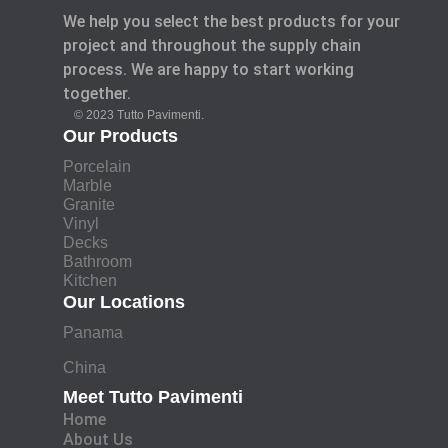
We help you select the best products for your
project and throughout the supply chain
process. We are happy to start working
together.
© 2023 Tutto Pavimenti.
Our Products
Porcelain
Marble
Granite
Vinyl
Decks
Bathroom
Kitchen
Our Locations
Panama
China
Meet Tutto Pavimenti
Home
About Us