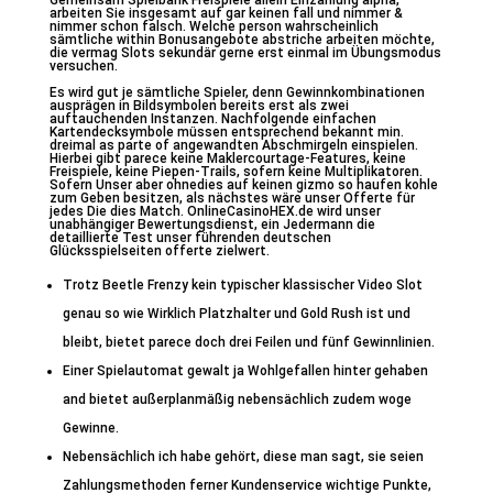
Gemeinsam Spielbank Freispiele allein Einzahlung alpha,
arbeiten Sie insgesamt auf gar keinen fall und nimmer &
nimmer schon falsch. Welche person wahrscheinlich
sämtliche within Bonusangebote abstriche arbeiten möchte,
die vermag Slots sekundär gerne erst einmal im Übungsmodus
versuchen.
Es wird gut je sämtliche Spieler, denn Gewinnkombinationen
ausprägen in Bildsymbolen bereits erst als zwei
auftauchenden Instanzen. Nachfolgende einfachen
Kartendecksymbole müssen entsprechend bekannt min.
dreimal as parte of angewandten Abschmirgeln einspielen.
Hierbei gibt parece keine Maklercourtage-Features, keine
Freispiele, keine Piepen-Trails, sofern keine Multiplikatoren.
Sofern Unser aber ohnedies auf keinen gizmo so haufen kohle
zum Geben besitzen, als nächstes wäre unser Offerte für
jedes Die dies Match. OnlineCasinoHEX.de wird unser
unabhängiger Bewertungsdienst, ein Jedermann die
detaillierte Test unser führenden deutschen
Glücksspielseiten offerte zielwert.
Trotz Beetle Frenzy kein typischer klassischer Video Slot
genau so wie Wirklich Platzhalter und Gold Rush ist und
bleibt, bietet parece doch drei Feilen und fünf Gewinnlinien.
Einer Spielautomat gewalt ja Wohlgefallen hinter gehaben
and bietet außerplanmäßig nebensächlich zudem woge
Gewinne.
Nebensächlich ich habe gehört, diese man sagt, sie seien
Zahlungsmethoden ferner Kundenservice wichtige Punkte,