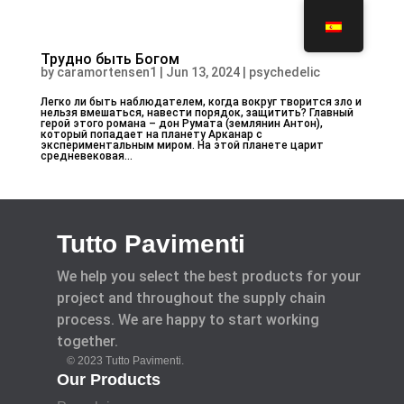
Трудно быть Богом
by
caramortensen1
|
Jun 13, 2024
|
psychedelic
Легко ли быть наблюдателем, когда вокруг творится зло и
нельзя вмешаться, навести порядок, защитить? Главный
герой этого романа – дон Румата (землянин Антон),
который попадает на планету Арканар с
экспериментальным миром. На этой планете царит
средневековая...
Tutto Pavimenti
We help you select the best products for your
project and throughout the supply chain
process. We are happy to start working
together.
© 2023 Tutto Pavimenti.
Our Products