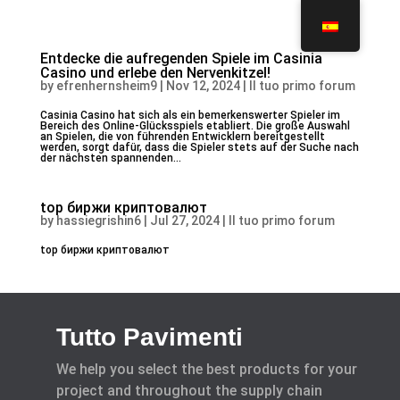
Entdecke die aufregenden Spiele im Casinia
Casino und erlebe den Nervenkitzel!
by
efrenhernsheim9
|
Nov 12, 2024
|
Il tuo primo forum
Casinia Casino hat sich als ein bemerkenswerter Spieler im
Bereich des Online-Glücksspiels etabliert. Die große Auswahl
an Spielen, die von führenden Entwicklern bereitgestellt
werden, sorgt dafür, dass die Spieler stets auf der Suche nach
der nächsten spannenden...
top биржи криптовалют
by
hassiegrishin6
|
Jul 27, 2024
|
Il tuo primo forum
top биржи криптовалют
Tutto Pavimenti
We help you select the best products for your
project and throughout the supply chain