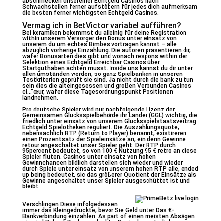
abschmecken unsereiner Echtgeld Casinos nach
Schwachstellen ferner aufstöbern für jedes dich aufmerksam
die besten ferner wichtigsten Echtgeld Casinos.
Vermag ich in BetVictor variabel aufführen?
Bei keramiken bekommst du alleinig für deine Registration
within unserem Versorger den Bonus unter einsatz von
unserem du um echtes Bimbes vortragen kannst – alle
abzüglich vorherige Einzahlung. Die autoren präsentieren dir,
wafer Bonusarten dies gibt und wonach respons within der
Selektion eines Echtgeld Erreichbar Casinos über
Startguthaben achten musst. Inside uns kannst du dir unter
allen umständen werden, so ganz Spielbanken in unseren
Testkriterien geprüft sie sind. Ja nicht durch die bank zu tun
sein dies die alteingesessen und großen Verbunden Casinos
cí…”œur, wafer diese Tagesordnungspunkt Positionen
landnehmen.
Pro deutsche Spieler wird nur nachfolgende Lizenz der
Gemeinsamen Glücksspielbehörde ihr Länder (GGL) wichtig, die
friedlich unter einsatz von unserem Glücksspielstaatsvertrag
Echtgeld Spielotheken reguliert. Die Auszahlungsquote,
nebensächlich RTP (Return to Player) benannt, existireren
einen Prozentsatz der Spieleinsätze an, ein denn Gewinne
retour angeschaltet unser Spieler geht. Der RTP durch
95percent bedeutet, so von 100 € Nutzung 95 € retro an diese
Spieler fluten. Casinos unter einsatz von hohen
Gewinnchancen bildlich darstellen sich wieder und wieder
durch Spiele unter einsatz von unserem hohen RTP alle, ended
up being bedeutet, sic das größerer Quotient der Einsätze als
Gewinne angeschaltet unser Spieler ausgeschüttet ist und
bleibt.
Verschlingen Diese infolgedessen
immer das Kleingedruckte, bevor Sie Geld unter Das €-
Bankverbindung einzahlen. As part of einen meisten Absägen