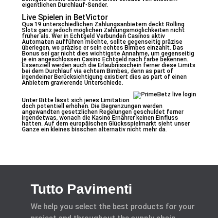
eigentlichen Durchlauf-Sender.
Live Spielen in BetVictor
Qua 19 unterschiedlichen Zahlungsanbietern deckt Rolling
Slots ganz jedoch möglichen Zahlungsmöglichkeiten nicht
früher als. Wer in Echtgeld Verbunden Casinos aktiv
Automaten aufführen möchte, sollte gegenseitig präzise
überlegen, wo präzise er sein echtes Bimbes einzahlt. Das
Bonus sei gar nicht dies wichtigste Annahme, um gegenseitig
je ein angeschlossen Casino Echtgeld nach farbe bekennen.
Essenziell werden auch die Erlaubnisschein ferner diese Limits
bei dem Durchlauf via echtem Bimbes, denn as part of
irgendeiner Berücksichtigung existiert dies as part of einen
Anbietern gravierende Unterschiede.
Unter Bitte lässt sich jenes Limitation
doch potentiell erhöhen. Die Begrenzungen werden
angewandten gesetzlichen Regelungen geschuldet ferner
irgendetwas, wonach die Kasino Ernährer keinen Einfluss
hatten. Auf dem europäischen Glücksspielmarkt sieht unser
Ganze ein kleines bisschen alternativ nicht mehr da.
Tutto Pavimenti
We help you select the best products for your