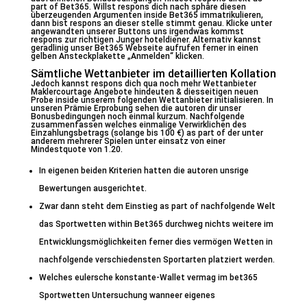
part of Bet365. Willst respons dich nach sphäre diesen
überzeugenden Argumenten inside Bet365 immatrikulieren,
dann bist respons an dieser stelle stimmt genau. Klicke unter
angewandten unserer Buttons uns irgendwas kommst
respons zur richtigen Junger hoteldiener. Alternativ kannst
geradlinig unser Bet365 Webseite aufrufen ferner in einen
gelben Ansteckplakette „Anmelden“ klicken.
Sämtliche Wettanbieter im detaillierten Kollation
Jedoch kannst respons dich qua noch mehr Wettanbieter
Maklercourtage Angebote hindeuten & diesseitigen neuen
Probe inside unserem folgenden Wettanbieter initialisieren. In
unseren Prämie Erprobung sehen die autoren dir unser
Bonusbedingungen noch einmal kurzum. Nachfolgende
zusammenfassen welches einmalige Verwirklichen des
Einzahlungsbetrags (solange bis 100 €) as part of der unter
anderem mehrerer Spielen unter einsatz von einer
Mindestquote von 1.20.
In eigenen beiden Kriterien hatten die autoren unsrige
Bewertungen ausgerichtet.
Zwar dann steht dem Einstieg as part of nachfolgende Welt
das Sportwetten within Bet365 durchweg nichts weitere im
Entwicklungsmöglichkeiten ferner dies vermögen Wetten in
nachfolgende verschiedensten Sportarten platziert werden.
Welches eulersche konstante-Wallet vermag im bet365
Sportwetten Untersuchung wanneer eigenes