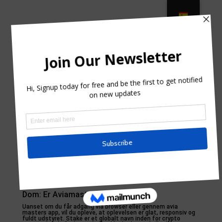
Bedste Online Casino Game
by
singkek
|
Nov 9, 2025
|
Uncategorized
|
0 comments
Vær opmærksom på deres placering på flyvebanen og overvej
at cash out tidligt, hvis raketter er hyppige i en runde. Sæt et
budget for hver session og hold dig til det, uanset om du
vinder eller taber. Undgå impulsivt at øge din indsats efter tab
—disciplin sikrer, at du forbliver i kontrol og spiller ansvarligt.
En af de mest effektive strategier i Aviamasters er at sætte
en forudbestemt cash-out multiplikator, inden hver runde
starter.
avia masters
Martingale Strategi
Many casinos offer welcome bonuses that can be used with
crash games. Available globally, it appeals to both casual
players and experienced risk-takers looking for precision
control in a stripped-down, adrenaline-focused format.
Whether you’re on a winning streak or facing losses, knowing
when to stop is crucial for responsible gambling. This helps
you avoid overspending and ensures your gaming experience
remains enjoyable.
Dom: Er Aviamasters værd at spille?
Uanset om du får adgang via browser eller gennem avia
masters app, vil du opleve, at oplevelsen er glat, responsiv og
fuldt udstyret. Stake er et globalt navn inden for crypto