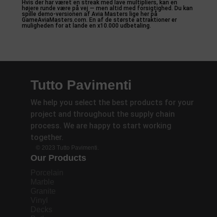
Hvis der har været en streak med lave multipliers, kan en
højere runde være på vej — men altid med forsigtighed. Du kan
spille demo-versionen af Avia Masters lige her på
GameAviaMasters.com. En af de største attraktioner er
muligheden for at lande en x10.000 udbetaling.
Tutto Pavimenti
We help you select the best products for your
project and throughout the supply chain
process. We are happy to start working
together.
© 2023 Tutto Pavimenti.
Our Products
Porcelain
Marble
Granite
Vinyl
Decks