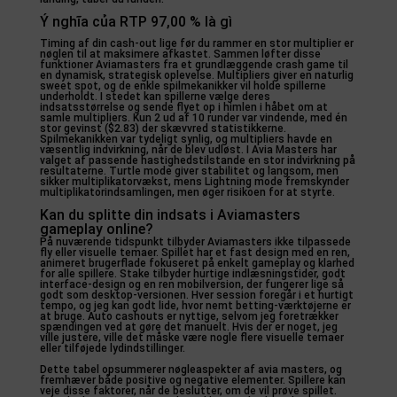
Ý nghĩa của RTP 97,00 % là gì
Timing af din cash-out lige før du rammer en stor multiplier er
nøglen til at maksimere afkastet. Sammen løfter disse
funktioner Aviamasters fra et grundlæggende crash game til
en dynamisk, strategisk oplevelse. Multipliers giver en naturlig
sweet spot, og de enkle spilmekanikker vil holde spillerne
underholdt. I stedet kan spillerne vælge deres
indsatsstørrelse og sende flyet op i himlen i håbet om at
samle multipliers. Kun 2 ud af 10 runder var vindende, med én
stor gevinst ($2.83) der skævvred statistikkerne.
Spilmekanikken var tydeligt synlig, og multipliers havde en
væsentlig indvirkning, når de blev udløst. I Avia Masters har
valget af passende hastighedstilstande en stor indvirkning på
resultaterne. Turtle mode giver stabilitet og langsom, men
sikker multiplikatorvækst, mens Lightning mode fremskynder
multiplikatorindsamlingen, men øger risikoen for at styrte.
Kan du splitte din indsats i Aviamasters
gameplay online?
På nuværende tidspunkt tilbyder Aviamasters ikke tilpassede
fly eller visuelle temaer. Spillet har et fast design med en ren,
animeret brugerflade fokuseret på enkelt gameplay og klarhed
for alle spillere. Stake tilbyder hurtige indlæsningstider, godt
interface-design og en ren mobilversion, der fungerer lige så
godt som desktop-versionen. Hver session foregår i et hurtigt
tempo, og jeg kan godt lide, hvor nemt betting-værktøjerne er
at bruge. Auto cashouts er nyttige, selvom jeg foretrækker
spændingen ved at gøre det manuelt. Hvis der er noget, jeg
ville justere, ville det måske være nogle flere visuelle temaer
eller tilføjede lydindstillinger.
Dette tabel opsummerer nøgleaspekter af avia masters, og
fremhæver både positive og negative elementer. Spillere kan
veje disse faktorer, når de beslutter, om de vil prøve spillet.