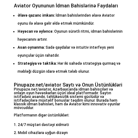
Aviator Oyununun İdman Bahislərinə Faydaları
Əlavə qazanc imkanı:
İdman bahislərindən əlavə Aviator
oyunu ilə əlavə gəlir əldə etmək mümkündür.
Həyəcan və əyləncə:
Oyunun sürətli ritmi, idman bahislərinin
həyəcanını artırır.
Asan oynanma:
Sadə qaydalar və intuitiv interfeys yeni
oyunçular üçün rahatdır.
Strategiya və taktika:
Hər iki sahədə strategiya qurmaq və
məbləği düzgün idarə etmək tələb olunur.
Pinupaze.net/aviator Saytı və Onun Üstünlükləri
Pinupaze.net/aviator, Azərbaycanda idman bahisçiləri və
onlayn oyun həvəskarları üçün ideal platformadır. Saytın
istifadəsi asandır, təhlükəsizlik sistemi güclüdür və
istifadəçilərə müxtəlif bonuslar təqdim olunur. Burada həm
klassik idman bahisləri, həm də Aviator kimi innovativ oyunlar
mövcuddur.
Platformanın digər üstünlükləri:
24/7 müştəri dəstəyi xidməti
Mobil cihazlara uyğun dizayn