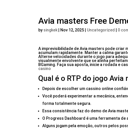
Avia masters Free Dem
by
singkek
|
Nov 12, 2025
|
Uncategorized
|
0 co
A imprevisibilidade de Avia masters pode cria
acumulam rapidamente. Manter a calma garante
Alterne velocidades durante o jogo para adequa
visualmente envolvente que se alinha perfeita
BGaming. Faça sua aposta, inicie a rodada e ca
casino
Qual é o RTP do jogo Avia
Depois de escolher um cassino online confiáv
Você poderá experimentar a mecânica, entend
forma totalmente segura.
Essa consistência faz do demo de Avia mast
O Progress Dashboard é uma ferramenta de an
Alguns jogam pela emoção, outros pelos poss