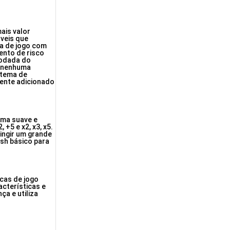
ais valor
áveis que
ia de jogo com
ento de risco
rodada do
e nenhuma
stema de
mente adicionado
rma suave e
+5 e x2, x3, x5.
ingir um grande
ash básico para
cas de jogo
cterísticas e
ça e utiliza