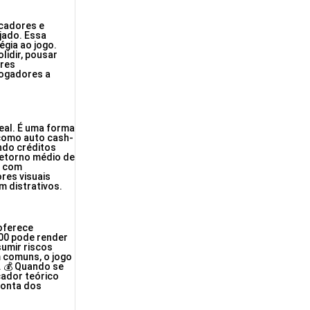
icadores e
jado. Essa
égia ao jogo.
lidir, pousar
ores
jogadores a
eal. É uma forma
 como auto cash-
ndo créditos
retorno médio de
, com
res visuais
 distrativos.
oferece
100 pode render
sumir riscos
 comuns, o jogo
. 💰 Quando se
cador teórico
ponta dos