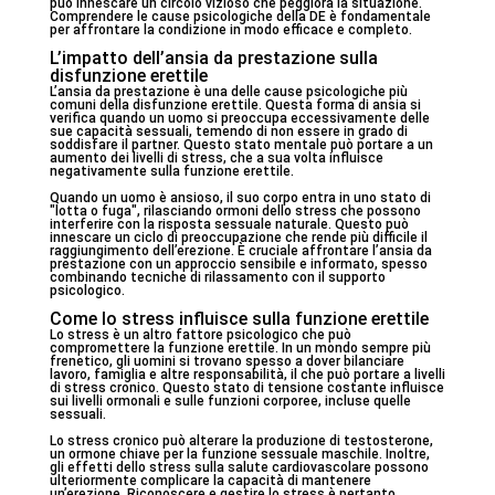
può innescare un circolo vizioso che peggiora la situazione.
Comprendere le cause psicologiche della DE è fondamentale
per affrontare la condizione in modo efficace e completo.
L’impatto dell’ansia da prestazione sulla
disfunzione erettile
L’ansia da prestazione è una delle cause psicologiche più
comuni della disfunzione erettile. Questa forma di ansia si
verifica quando un uomo si preoccupa eccessivamente delle
sue capacità sessuali, temendo di non essere in grado di
soddisfare il partner. Questo stato mentale può portare a un
aumento dei livelli di stress, che a sua volta influisce
negativamente sulla funzione erettile.
Quando un uomo è ansioso, il suo corpo entra in uno stato di
"lotta o fuga", rilasciando ormoni dello stress che possono
interferire con la risposta sessuale naturale. Questo può
innescare un ciclo di preoccupazione che rende più difficile il
raggiungimento dell’erezione. È cruciale affrontare l’ansia da
prestazione con un approccio sensibile e informato, spesso
combinando tecniche di rilassamento con il supporto
psicologico.
Come lo stress influisce sulla funzione erettile
Lo stress è un altro fattore psicologico che può
compromettere la funzione erettile. In un mondo sempre più
frenetico, gli uomini si trovano spesso a dover bilanciare
lavoro, famiglia e altre responsabilità, il che può portare a livelli
di stress cronico. Questo stato di tensione costante influisce
sui livelli ormonali e sulle funzioni corporee, incluse quelle
sessuali.
Lo stress cronico può alterare la produzione di testosterone,
un ormone chiave per la funzione sessuale maschile. Inoltre,
gli effetti dello stress sulla salute cardiovascolare possono
ulteriormente complicare la capacità di mantenere
un’erezione. Riconoscere e gestire lo stress è pertanto