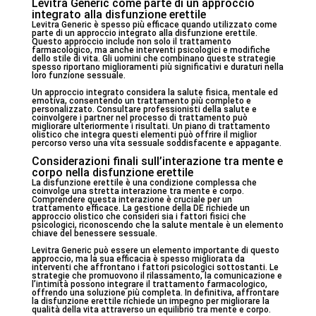
Levitra Generic come parte di un approccio
integrato alla disfunzione erettile
Levitra Generic è spesso più efficace quando utilizzato come
parte di un approccio integrato alla disfunzione erettile.
Questo approccio include non solo il trattamento
farmacologico, ma anche interventi psicologici e modifiche
dello stile di vita. Gli uomini che combinano queste strategie
spesso riportano miglioramenti più significativi e duraturi nella
loro funzione sessuale.
Un approccio integrato considera la salute fisica, mentale ed
emotiva, consentendo un trattamento più completo e
personalizzato. Consultare professionisti della salute e
coinvolgere i partner nel processo di trattamento può
migliorare ulteriormente i risultati. Un piano di trattamento
olistico che integra questi elementi può offrire il miglior
percorso verso una vita sessuale soddisfacente e appagante.
Considerazioni finali sull’interazione tra mente e
corpo nella disfunzione erettile
La disfunzione erettile è una condizione complessa che
coinvolge una stretta interazione tra mente e corpo.
Comprendere questa interazione è cruciale per un
trattamento efficace. La gestione della DE richiede un
approccio olistico che consideri sia i fattori fisici che
psicologici, riconoscendo che la salute mentale è un elemento
chiave del benessere sessuale.
Levitra Generic può essere un elemento importante di questo
approccio, ma la sua efficacia è spesso migliorata da
interventi che affrontano i fattori psicologici sottostanti. Le
strategie che promuovono il rilassamento, la comunicazione e
l’intimità possono integrare il trattamento farmacologico,
offrendo una soluzione più completa. In definitiva, affrontare
la disfunzione erettile richiede un impegno per migliorare la
qualità della vita attraverso un equilibrio tra mente e corpo.