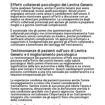
Effetti collaterali psicologici del Levitra Generic
Come qualsiasi farmaco, anche il Levitra Generic può avere
effetti collaterali, inclusi quelli psicologici. Alcuni utenti
segnalano sintomi come ansia o cambiamenti dell’umore. È
importante monitorare questi effetti e discuterne con un
medico se diventano problematici. La consapevolezza degli
effetti collaterali potenziali può aiutare gli uomini a prepararsi
meglio e a gestire eventuali complicazioni.
È essenziale che gli uomini che sperimentano effetti
collaterali psicologici non interrompano improvvisamente l’uso
del farmaco senza consultare un medico, poiché potrebbero
verificarsi ulteriori complicazioni. Un approccio informato e
supportato è fondamentale per gestire gli effetti collaterali e
continuare a beneficiare dei vantaggi del trattamento.
Testimonianze di pazienti sull’uso di Levitra
Generic e il miglioramento psicologico
Le testimonianze dei pazienti possono offrire una prospettiva
preziosa sull’effetto del Levitra Generic sulla salute
psicologica. Molti uomini riferiscono un miglioramento
significativo della loro autostima e della fiducia in se stessi
dopo aver iniziato il trattamento. Questi cambiamenti positivi
possono contribuire a una vita sessuale più soddisfacente e a
relazioni interpersonali più forti.
Le esperienze condivise dai pazienti possono anche fornire
incoraggiamento a coloro che stanno considerando il
trattamento. Sentire storie di successo può ridurre l’ansia e
fornire speranza, dimostrando che la disfunzione erettile è
una condizione gestibile con il giusto approccio. Queste
testimonianze sottolineano l’importanza di un trattamento
integrato che consideri sia gli aspetti fisici che psicologici
della condizione.