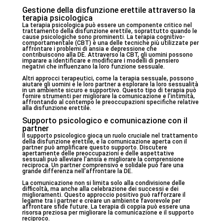
Gestione della disfunzione erettile attraverso la
terapia psicologica
La terapia psicologica può essere un componente critico nel
trattamento della disfunzione erettile, soprattutto quando le
cause psicologiche sono prominenti. La terapia cognitivo-
comportamentale (CBT) è una delle tecniche più utilizzate per
affrontare i problemi di ansia e depressione che
contribuiscono alla DE. Attraverso la CBT, gli uomini possono
imparare a identificare e modificare i modelli di pensiero
negativi che influenzano la loro funzione sessuale.
Altri approcci terapeutici, come la terapia sessuale, possono
aiutare gli uomini e le loro partner a esplorare la loro sessualità
in un ambiente sicuro e supportivo. Questo tipo di terapia può
fornire strumenti per migliorare la comunicazione e l’intimità,
affrontando al contempo le preoccupazioni specifiche relative
alla disfunzione erettile.
Supporto psicologico e comunicazione con il
partner
Il supporto psicologico gioca un ruolo cruciale nel trattamento
della disfunzione erettile, e la comunicazione aperta con il
partner può amplificare questo supporto. Discutere
apertamente delle preoccupazioni e delle aspettative
sessuali può alleviare l’ansia e migliorare la comprensione
reciproca. Un partner comprensivo e solidale può fare una
grande differenza nell’affrontare la DE.
La comunicazione non si limita solo alla condivisione delle
difficoltà, ma anche alla celebrazione dei successi e dei
miglioramenti. Questo approccio positivo può rafforzare il
legame tra i partner e creare un ambiente favorevole per
affrontare sfide future. La terapia di coppia può essere una
risorsa preziosa per migliorare la comunicazione e il supporto
reciproco.