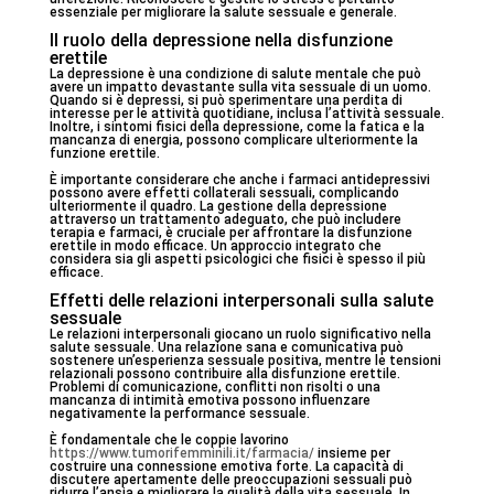
essenziale per migliorare la salute sessuale e generale.
Il ruolo della depressione nella disfunzione
erettile
La depressione è una condizione di salute mentale che può
avere un impatto devastante sulla vita sessuale di un uomo.
Quando si è depressi, si può sperimentare una perdita di
interesse per le attività quotidiane, inclusa l’attività sessuale.
Inoltre, i sintomi fisici della depressione, come la fatica e la
mancanza di energia, possono complicare ulteriormente la
funzione erettile.
È importante considerare che anche i farmaci antidepressivi
possono avere effetti collaterali sessuali, complicando
ulteriormente il quadro. La gestione della depressione
attraverso un trattamento adeguato, che può includere
terapia e farmaci, è cruciale per affrontare la disfunzione
erettile in modo efficace. Un approccio integrato che
considera sia gli aspetti psicologici che fisici è spesso il più
efficace.
Effetti delle relazioni interpersonali sulla salute
sessuale
Le relazioni interpersonali giocano un ruolo significativo nella
salute sessuale. Una relazione sana e comunicativa può
sostenere un’esperienza sessuale positiva, mentre le tensioni
relazionali possono contribuire alla disfunzione erettile.
Problemi di comunicazione, conflitti non risolti o una
mancanza di intimità emotiva possono influenzare
negativamente la performance sessuale.
È fondamentale che le coppie lavorino
https://www.tumorifemminili.it/farmacia/
insieme per
costruire una connessione emotiva forte. La capacità di
discutere apertamente delle preoccupazioni sessuali può
ridurre l’ansia e migliorare la qualità della vita sessuale. In