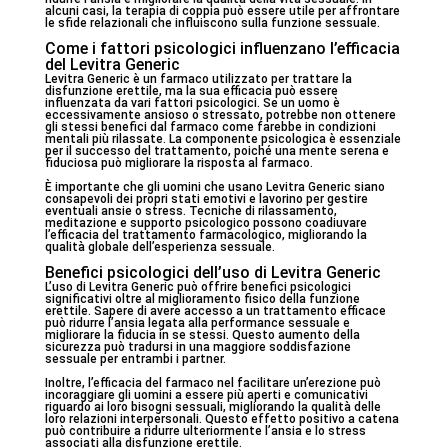
alcuni casi, la terapia di coppia può essere utile per affrontare
le sfide relazionali che influiscono sulla funzione sessuale.
Come i fattori psicologici influenzano l’efficacia
del Levitra Generic
Levitra Generic è un farmaco utilizzato per trattare la
disfunzione erettile, ma la sua efficacia può essere
influenzata da vari fattori psicologici. Se un uomo è
eccessivamente ansioso o stressato, potrebbe non ottenere
gli stessi benefici dal farmaco come farebbe in condizioni
mentali più rilassate. La componente psicologica è essenziale
per il successo del trattamento, poiché una mente serena e
fiduciosa può migliorare la risposta al farmaco.
È importante che gli uomini che usano Levitra Generic siano
consapevoli dei propri stati emotivi e lavorino per gestire
eventuali ansie o stress. Tecniche di rilassamento,
meditazione e supporto psicologico possono coadiuvare
l’efficacia del trattamento farmacologico, migliorando la
qualità globale dell’esperienza sessuale.
Benefici psicologici dell’uso di Levitra Generic
L’uso di Levitra Generic può offrire benefici psicologici
significativi oltre al miglioramento fisico della funzione
erettile. Sapere di avere accesso a un trattamento efficace
può ridurre l’ansia legata alla performance sessuale e
migliorare la fiducia in se stessi. Questo aumento della
sicurezza può tradursi in una maggiore soddisfazione
sessuale per entrambi i partner.
Inoltre, l’efficacia del farmaco nel facilitare un’erezione può
incoraggiare gli uomini a essere più aperti e comunicativi
riguardo ai loro bisogni sessuali, migliorando la qualità delle
loro relazioni interpersonali. Questo effetto positivo a catena
può contribuire a ridurre ulteriormente l’ansia e lo stress
associati alla disfunzione erettile.