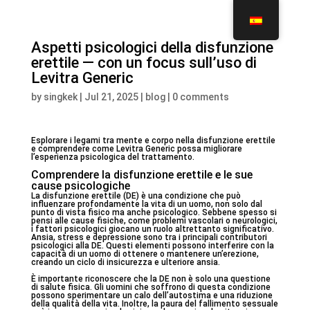
Aspetti psicologici della disfunzione
erettile — con un focus sull’uso di
Levitra Generic
by
singkek
|
Jul 21, 2025
|
blog
|
0 comments
Esplorare i legami tra mente e corpo nella disfunzione erettile
e comprendere come Levitra Generic possa migliorare
l’esperienza psicologica del trattamento.
Comprendere la disfunzione erettile e le sue
cause psicologiche
La disfunzione erettile (DE) è una condizione che può
influenzare profondamente la vita di un uomo, non solo dal
punto di vista fisico ma anche psicologico. Sebbene spesso si
pensi alle cause fisiche, come problemi vascolari o neurologici,
i fattori psicologici giocano un ruolo altrettanto significativo.
Ansia, stress e depressione sono tra i principali contributori
psicologici alla DE. Questi elementi possono interferire con la
capacità di un uomo di ottenere o mantenere un’erezione,
creando un ciclo di insicurezza e ulteriore ansia.
È importante riconoscere che la DE non è solo una questione
di salute fisica. Gli uomini che soffrono di questa condizione
possono sperimentare un calo dell’autostima e una riduzione
della qualità della vita. Inoltre, la paura del fallimento sessuale