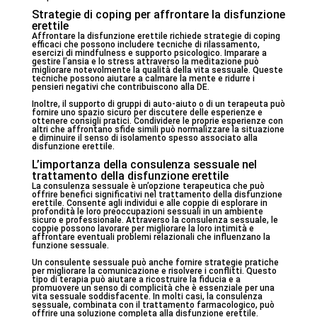
Strategie di coping per affrontare la disfunzione
erettile
Affrontare la disfunzione erettile richiede strategie di coping
efficaci che possono includere tecniche di rilassamento,
esercizi di mindfulness e supporto psicologico. Imparare a
gestire l’ansia e lo stress attraverso la meditazione può
migliorare notevolmente la qualità della vita sessuale. Queste
tecniche possono aiutare a calmare la mente e ridurre i
pensieri negativi che contribuiscono alla DE.
Inoltre, il supporto di gruppi di auto-aiuto o di un terapeuta può
fornire uno spazio sicuro per discutere delle esperienze e
ottenere consigli pratici. Condividere le proprie esperienze con
altri che affrontano sfide simili può normalizzare la situazione
e diminuire il senso di isolamento spesso associato alla
disfunzione erettile.
L’importanza della consulenza sessuale nel
trattamento della disfunzione erettile
La consulenza sessuale è un’opzione terapeutica che può
offrire benefici significativi nel trattamento della disfunzione
erettile. Consente agli individui e alle coppie di esplorare in
profondità le loro preoccupazioni sessuali in un ambiente
sicuro e professionale. Attraverso la consulenza sessuale, le
coppie possono lavorare per migliorare la loro intimità e
affrontare eventuali problemi relazionali che influenzano la
funzione sessuale.
Un consulente sessuale può anche fornire strategie pratiche
per migliorare la comunicazione e risolvere i conflitti. Questo
tipo di terapia può aiutare a ricostruire la fiducia e a
promuovere un senso di complicità che è essenziale per una
vita sessuale soddisfacente. In molti casi, la consulenza
sessuale, combinata con il trattamento farmacologico, può
offrire una soluzione completa alla disfunzione erettile.