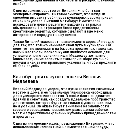
необходимы для начала и как избегать распространённых
ошибок.
Один из важных советов от Виталия – не бояться
экспериментировать. Виталий считает, что каждый
способен выразить себя через кулинарию, рассматривая
её как искусство. Виталий мотивирует читателей
исследовать новые рецепты и выходить за рамки
обыденности. На страницах блога представлены
креативные рецепты, которые сделают ваше меню
интереснее и порадуют вашу семью.
Также Виталий указывает на значимость хорошей посуды
для тех, кто только начинает свой путь в кулинарии. Он
советует не экономить на базовых предметах, таких как
ножи и кастрюли, поскольку они являются основой для
успешного приготовления пищи. Медведев детально
описывает, какие аспекты важны при выборе кухонной
посуды и как за ней правильно ухаживать, чтобы продлить
её срок службы.
Как обустроить кухню: советы Виталия
Медведева
Виталий Медведев уверен, что кухня является ключевым
местом в доме, и её правильная планировка необходима
для кулинарного мастерства. В своём блоге он делится
идеями и советами, как создать идеальное пространство
для готовки, которое будет не только функциональным,
но и уютным. Он акцентирует внимание на значимости
хорошего освещения, правильном размещении рабочих
мест и эффективном хранении кухонных принадлежностей
и продуктов.
Одна из интересных идей, предложенных Виталием, – это
использование компактной, но вместительной посуды,