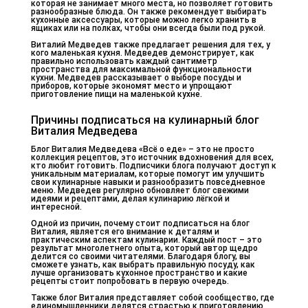
которая не занимает много места, но позволяет готовить
разнообразные блюда. Он также рекомендует выбирать
кухонные аксессуары, которые можно легко хранить в
ящиках или на полках, чтобы они всегда были под рукой.
Виталий Медведев также предлагает решения для тех, у
кого маленькая кухня. Медведев демонстрирует, как
правильно использовать каждый сантиметр
пространства для максимальной функциональности
кухни. Медведев рассказывает о выборе посуды и
приборов, которые экономят место и упрощают
приготовление пищи на маленькой кухне.
Причины подписаться на кулинарный блог
Виталия Медведева
Блог Виталия Медведева «Всё о еде» – это не просто
коллекция рецептов, это источник вдохновения для всех,
кто любит готовить. Подписчики блога получают доступ к
уникальным материалам, которые помогут им улучшить
свои кулинарные навыки и разнообразить повседневное
меню. Медведев регулярно обновляет блог свежими
идеями и рецептами, делая кулинарию лёгкой и
интересной.
Одной из причин, почему стоит подписаться на блог
Виталия, является его внимание к деталям и
практическим аспектам кулинарии. Каждый пост – это
результат многолетнего опыта, который автор щедро
делится со своими читателями. Благодаря блогу, вы
сможете узнать, как выбрать правильную посуду, как
лучше организовать кухонное пространство и какие
рецепты стоит попробовать в первую очередь.
Также блог Виталия представляет собой сообщество, где
единомышленники делятся страстью к приготовлению