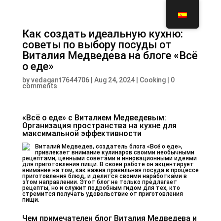
Как создать идеальную кухню:
советы по выбору посуды от
Виталия Медведева на блоге «Всё
о еде»
by
vedagant7644706
|
Aug 24, 2024
|
Cooking
|
0
comments
«Всё о еде» с Виталием Медведевым:
Организация пространства на кухне для
максимальной эффективности
Виталий Медведев, создатель блога «Всё о еде»,
привлекает внимание кулинаров своими необычными
рецептами, ценными советами и инновационными идеями
для приготовления пищи. В своей работе он акцентирует
внимание на том, как важна правильная посуда в процессе
приготовления блюд, и делится своими наработками в
этом направлении. Этот блог не только предлагает
рецепты, но и служит подробным гидом для тех, кто
стремится получать удовольствие от приготовления
пищи.
Чем примечателен блог Виталия Медведева и