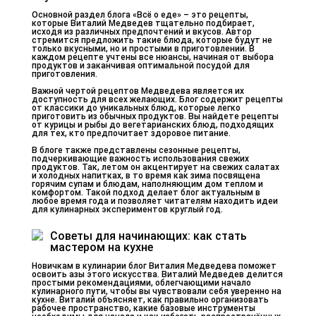
Основной раздел блога «Всё о еде» – это рецепты,
которые Виталий Медведев тщательно подбирает,
исходя из различных предпочтений и вкусов. Автор
стремится предложить такие блюда, которые будут не
только вкусными, но и простыми в приготовлении. В
каждом рецепте учтены все нюансы, начиная от выбора
продуктов и заканчивая оптимальной посудой для
приготовления.
Важной чертой рецептов Медведева является их
доступность для всех желающих. Блог содержит рецепты
от классики до уникальных блюд, которые легко
приготовить из обычных продуктов. Вы найдете рецепты
от курицы и рыбы до вегетарианских блюд, подходящих
для тех, кто предпочитает здоровое питание.
В блоге также представлены сезонные рецепты,
подчеркивающие важность использования свежих
продуктов. Так, летом он акцентирует на свежих салатах
и холодных напитках, в то время как зима посвящена
горячим супам и блюдам, наполняющим дом теплом и
комфортом. Такой подход делает блог актуальным в
любое время года и позволяет читателям находить идеи
для кулинарных экспериментов круглый год.
Советы для начинающих: как стать
мастером на кухне
Новичкам в кулинарии блог Виталия Медведева поможет
освоить азы этого искусства. Виталий Медведев делится
простыми рекомендациями, облегчающими начало
кулинарного пути, чтобы вы чувствовали себя уверенно на
кухне. Виталий объясняет, как правильно организовать
рабочее пространство, какие базовые инструменты