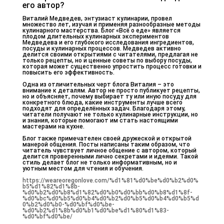
его автор?
Виталий Медведев, энтузиаст кулинарии, провел
множество лет, изучая и применяя разнообразные методы
кулинарного мастерства. Блог «Всё о еде» является
плодом длительных кулинарных экспериментов
Медведева и его глубокого исследования ингредиентов,
посуды и кулинарных процессов. Медведев активно
делится своими открытиями с читателями, предлагая не
только рецепты, но и ценные советы по выбору посуды,
которая может существенно упростить процесс готовки и
повысить его эффективность.
Одна из отличительных черт блога Виталия – это
внимание к деталям. Автор не просто публикует рецепты,
но и объясняет, почему выбирает ту или иную посуду для
конкретного блюда, какие инструменты лучше всего
подходят для определённых задач. Благодаря этому,
читатели получают не только кулинарные инструкции, но
и знания, которые помогают им стать настоящими
мастерами на кухне.
Блог также примечателен своей дружеской и открытой
манерой общения. Посты написаны таким образом, что
читатель чувствует личное общение с автором, который
делится проверенными лично секретами и идеями. Такой
стиль делает блог не только информативным, но и
уютным местом для чтения и обучения.
https://weareoregonlove.com/%d1%81%d0%be%d0%b2%d0%
b5%d1%82%d1%8b-
%d0%b2%d0%b8%d1%82%d0%b0%d0%bb%d0%b8%d1%8f-
%d0%bc%d0%b5%d0%b4%d0%b2%d0%b5%d0%b4%d0%b5%d
0%b2%d0%b0-%d0%bf%d0%be-
%d0%b2%d1%8b%d0%b1%d0%be%d1%80%d1%83-
%d0%bf%d0%be/