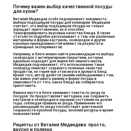
Почему важен выбор качественной посуды
для кухни?
Виталий Медведев особо подчеркивает значимость
выбора подходящей посуды для кулинарии. Медведев
считает, что выбор подходящей посуды не только
упрощает приготовление, но и способен
трансформировать вкусовые качества блюда. В своих
статьях он подробно рассказывает о том, как различные
материалы и формы кастрюль, сковородок и других
кухонных принадлежностей влияют на результаты
кулинарных экспериментов.
Например, в блоге можно найти рекомендации по выбору
сковородок с антипригарным покрытием, которые
идеально подходят для жарки без лишнего масла.
Медведев подчеркивает, что использование таких
сковород помогает сохранить полезные свойства
продуктов, не теряя при этом вкуса и аромата блюд.
Кроме того, автор делится своими наблюдениями о том,
как важно учитывать размер и форму посуды в
зависимости от того, какое блюдо вы собираетесь
приготовить.
Важное место в блоге занимают советы по уходу за
посудой. Он предоставляет методики, как сохранить
кастрюли и сковородки в хорошем состоянии на долгие
годы, соблюдая правила их ухода. Применение его
рекомендаций по уходу способствует длительной
сохранности кухонной посуды, экономя ресурсы и время
пользователей.
Рецепты от Виталия Медведева: просто,
вкусно и полезно