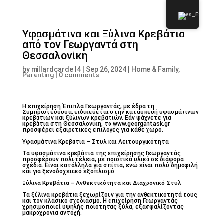
Υφασμάτινα και Ξύλινα Κρεβάτια
από τον Γεωργαντά στη
Θεσσαλονίκη
by
millardcardell4
|
Sep 26, 2024
|
Home & Family,
Parenting
|
0 comments
Η επιχείρηση Έπιπλα Γεωργαντάς, με έδρα τη
Συμπρωτεύουσα, ειδικεύεται στην κατασκευή υφασμάτινων
κρεβατιών και ξύλινων κρεβατιών. Εάν ψάχνετε για
κρεβάτια στη Θεσσαλονίκη, το www.georgantask.gr
προσφέρει εξαιρετικές επιλογές για κάθε χώρο.
Υφασμάτινα Κρεβάτια – Στυλ και Λειτουργικότητα
Τα υφασμάτινα κρεβάτια της επιχείρησης Γεωργαντάς
προσφέρουν πολυτέλεια, με ποιοτικά υλικά σε διάφορα
σχέδια. Είναι κατάλληλα για σπίτια, ενώ είναι πολύ δημοφιλή
και για ξενοδοχειακό εξοπλισμό.
Ξύλινα Κρεβάτια – Ανθεκτικότητα και Διαχρονικό Στυλ
Τα ξύλινα κρεβάτια ξεχωρίζουν για την ανθεκτικότητά τους
και τον κλασικό σχεδιασμό. Η επιχείρηση Γεωργαντάς
χρησιμοποιεί υψηλής ποιότητας ξύλα, εξασφαλίζοντας
μακροχρόνια αντοχή.