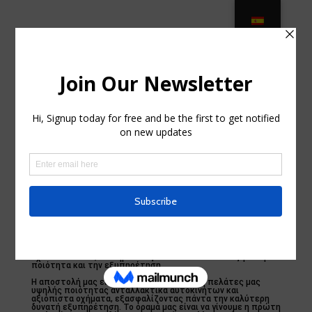
Μεταχειρισμένα και Καινούργια
Ανταλλακτικά Αγροτικών
Αυτοκινήτων από την Τάντος Παν.
& ΣΙΑ
by
ocqlester446505
|
Jun 30, 2025
|
tracks4X4, cars
|
0
comments
Η ΤΑΝΤΟΣ & ΣΙΑ είναι μια κορυφαία εταιρεία στην Ελλάδα
που εξειδικεύεται στα ανταλλακτικά αυτοκινήτων και στις
πωλήσεις αυτοκινήτων. Με έδρα την Αταλάντη, Τραγάνα, η
εταιρεία έχει κερδίσει την εμπιστοσύνη των πελατών της
μέσω της σταθερής ποιότητας και της αξιόπιστης
εξυπηρέτησης.
Ξεκινήσαμε πριν από αρκετά χρόνια με μια απλή ιδέα: να
προσφέρουμε τα καλύτερα ανταλλακτικά αυτοκινήτων και
τις πιο αξιόπιστες υπηρεσίες πώλησης αυτοκινήτων στην
περιοχή μας. Από τότε, η εταιρεία μας έχει εξελιχθεί και
έχει επεκταθεί, διατηρώντας πάντα το ίδιο πάθος για την
ποιότητα και την εξυπηρέτηση.
Η αποστολή μας είναι να παρέχουμε στους πελάτες μας
υψηλής ποιότητας ανταλλακτικά αυτοκινήτων και
αξιόπιστα οχήματα, εξασφαλίζοντας πάντα την καλύτερη
δυνατή εξυπηρέτηση. Το όραμά μας είναι να γίνουμε η πρώτη