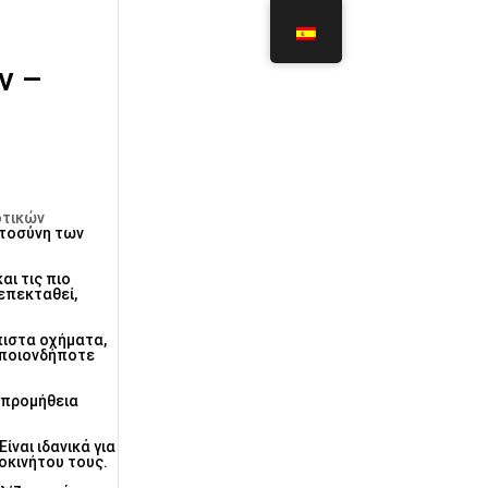
ν –
οτικών
στοσύνη των
αι τις πιο
 επεκταθεί,
πιστα οχήματα,
οποιονδήποτε
 προμήθεια
ίναι ιδανικά για
οκινήτου τους.