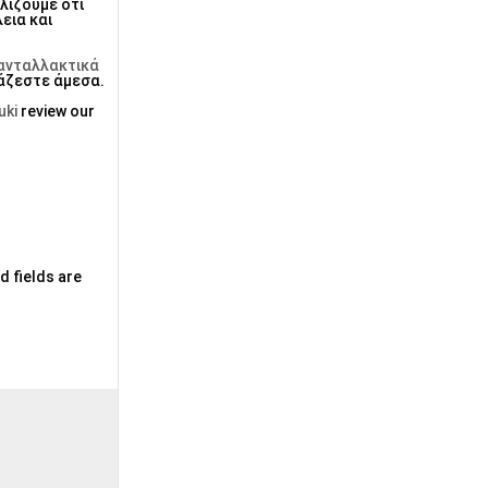
λίζουμε ότι
εια και
ανταλλακτικά
ιάζεστε άμεσα.
uki
review our
d fields are