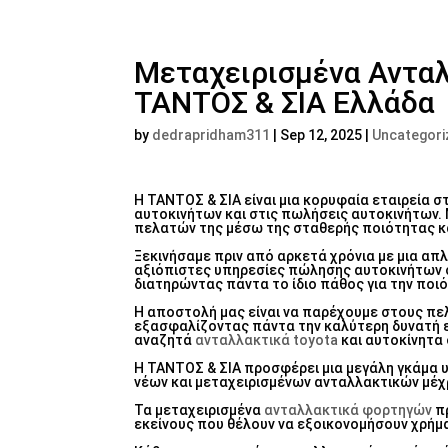
Μεταχειρισμένα Αντα
ΤΑΝΤΟΣ & ΣΙΑ Ελλάδα
by
dedrapridham311
|
Sep 12, 2025
|
Uncategori
Η ΤΑΝΤΟΣ & ΣΙΑ είναι μια κορυφαία εταιρεία 
αυτοκινήτων και στις πωλήσεις αυτοκινήτων. Μ
πελατών της μέσω της σταθερής ποιότητας κ
Ξεκινήσαμε πριν από αρκετά χρόνια με μια απ
αξιόπιστες υπηρεσίες πώλησης αυτοκινήτων στη
διατηρώντας πάντα το ίδιο πάθος για την ποι
Η αποστολή μας είναι να παρέχουμε στους πε
εξασφαλίζοντας πάντα την καλύτερη δυνατή ε
αναζητά
ανταλλακτικά toyota
και αυτοκίνητα 
Η ΤΑΝΤΟΣ & ΣΙΑ προσφέρει μια μεγάλη γκάμα 
νέων και μεταχειρισμένων ανταλλακτικών μέχ
Τα μεταχειρισμένα
ανταλλακτικά φορτηγών
πρ
εκείνους που θέλουν να εξοικονομήσουν χρήμ