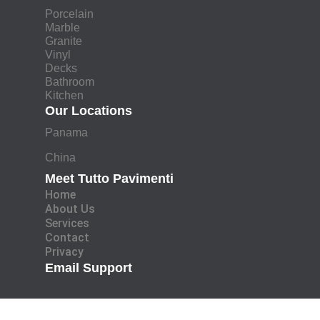
Porcelain
Marble
Granite
Vinyl
Decks
Bathroom
Kitchen
Our Locations
Panama
China
Meet Tutto Pavimenti
Home
About Us
Services
Contact
Privacy
Email Support