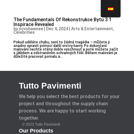
The Fundamentals Of Rekonstrukce Bytu 3 1
Inspirace Revealed
by
ncvshawnee
|
Dec 4, 2024
|
Arts & Entertainment,
Celebrities
Pokud uděláte chybu, není to žádná tragédie – můžete ji
snadno opravit pomocí další vrstvy barvy. Po dokončení
malování nechte stěny dobře vyschnout a poté můžete začít
s úklidem a odstraněním ochranných fólií. Během malování je
důležité pracovat pomalu a...
Tutto Pavimenti
We help you select the best products for your
project and throughout the supply chain
process. We are happy to start working
together.
© 2023 Tutto Pavimenti.
Our Products