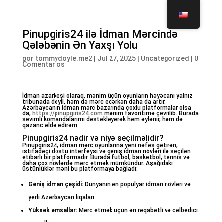
Pinupgiris24 ilə İdman Mərcində
Qələbənin Ən Yaxşı Yolu
por
tommydoyle.me2
|
Jul 27, 2025
|
Uncategorized
|
0
Comentarios
İdman azarkeşi olaraq, mənim üçün oyunların həyəcanı yalnız
tribunada deyil, həm də mərc edərkən daha da artır.
Azərbaycanın idman mərc bazarında çoxlu platformalar olsa
da,
https://pinupgiris24.com
mənim favoritimə çevrilib. Burada
sevimli komandalarımı dəstəkləyərək həm əylənir, həm də
qazanc əldə edirəm.
Pinupgiris24 nədir və niyə seçilməlidir?
Pinupgiris24, idman mərc oyunlarına yeni nəfəs gətirən,
istifadəçi dostu interfeysi və geniş idman növləri ilə seçilən
etibarlı bir platformadır. Burada futbol, basketbol, tennis və
daha çox növlərdə mərc etmək mümkündür. Aşağıdakı
üstünlüklər məni bu platformaya bağladı:
Geniş idman çeşidi:
Dünyanın ən populyar idman növləri və
yerli Azərbaycan liqaları.
Yüksək əmsallar:
Mərc etmək üçün ən rəqabətli və cəlbedici