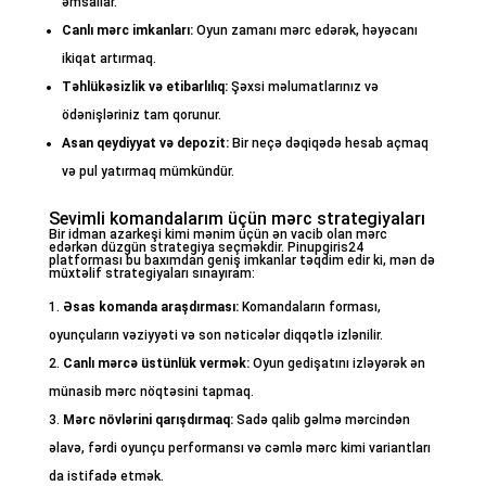
əmsallar.
Canlı mərc imkanları:
Oyun zamanı mərc edərək, həyəcanı
ikiqat artırmaq.
Təhlükəsizlik və etibarlılıq:
Şəxsi məlumatlarınız və
ödənişləriniz tam qorunur.
Asan qeydiyyat və depozit:
Bir neçə dəqiqədə hesab açmaq
və pul yatırmaq mümkündür.
Sevimli komandalarım üçün mərc strategiyaları
Bir idman azarkeşi kimi mənim üçün ən vacib olan mərc
edərkən düzgün strategiya seçməkdir. Pinupgiris24
platforması bu baxımdan geniş imkanlar təqdim edir ki, mən də
müxtəlif strategiyaları sınayıram:
Əsas komanda araşdırması:
Komandaların forması,
oyunçuların vəziyyəti və son nəticələr diqqətlə izlənilir.
Canlı mərcə üstünlük vermək:
Oyun gedişatını izləyərək ən
münasib mərc nöqtəsini tapmaq.
Mərc növlərini qarışdırmaq:
Sadə qalib gəlmə mərcindən
əlavə, fərdi oyunçu performansı və cəmlə mərc kimi variantları
da istifadə etmək.