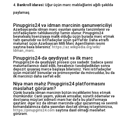
Bankroll idarəsi:
Uğur üçün mərc məbləğlərini ağıllı şəkildə
paylamaq.
Pinupgiris24 və idman mərcinin qanunvericiliyi
Azərbaycanda idman mərc oyunları qanunla tənzimlənir və
istifadəçilərin təhlükəsizliyi təmin olunur. Pinupgiris24
beynəlxalq lisenziyaya malik olduğu üçün burada mərc etmək
tam qanunidir və istifadəçilər üçün şəffafdır. Daha ətraflı
məlumat üçün Azərbaycan Milli Mərc Agentliyinin rəsmi
saytına baxa bilərsiniz:
https://az.wikipedia.org/wiki/
İdman_mərc
.
Pinupgiris24-də qeydiyyat və ilk mərc
Pinupgiris24-də qeydiyyat prosesi çox sadədir. Sadəcə şəxsi
məlumatlarınızı daxil edib, hesabınızı təsdiqlədikdən sonra
depozit qoyaraq mərcə başlaya bilərsiniz. Yeni istifadəçilər
üçün müxtəlif bonuslar və promosyonlar da mövcuddur, bu da
ilk mərcinizi daha sərfəli edir.
Niyə mən məhz Pinupgiris24 platformasını
məsləhət görürəm?
Çünki burada idman mərcinin bütün incəliklərini hiss etmək
mümkündür. Canlı yayım, yüksək əmsallar, sürətli ödəmələr və
dostyana müştəri xidməti məni hər dəfə bu platformaya
qaytarır. Əgər siz də idman mərcində uğur qazanmaq və sevimli
komandalarınıza daha yaxından dəstək olmaq istəyirsinizsə,
https://pinupgiris24.com
saytına daxil olmağı məsləhət
görürəm.