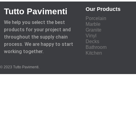
Our Products
Tutto Pavimenti
Porcelain
We help you select the best
Marble
products for your project and
Granite
Vinyl
throughout the supply chain
Decks
process. We are happy to start
Bathroom
working together.
Kitchen
© 2023 Tutto Pavimenti.