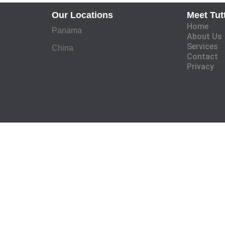
Our Locations
Meet Tut
Home
Panama
About Us
Services
China
Contact
Privacy