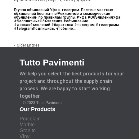
Группа объявлений Уфа в телеграм. Постинг частных
объявлений бесплатно!Рекламные и коммерческие
объявления- по правилам группы.#Уфа #ОбъявленияУфа
#БесплатныеОбъявления #объявление
#доскаобъявлений #барахолка #телеграм #телеграмм
#telegramПодпишись, чтобы не...
« Older Entries
Tutto Pavimenti
We help you select the best products for your
project and throughout the supply chain
process. We are happy to start working
together.
© 2023 Tutto Pavimenti.
Our Products
Porcelain
Marble
Granite
Vinyl