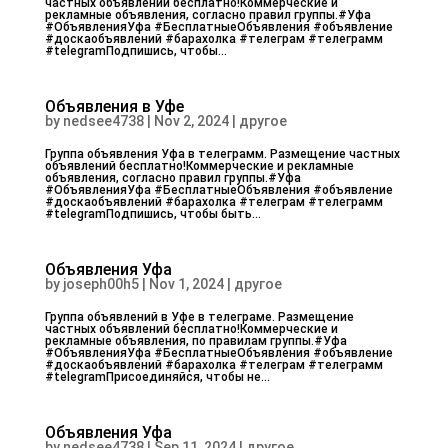
частных объявлений бесплатно!Коммерческие и
рекламные объявления, согласно правил группы.#Уфа
#ОбъявленияУфа #БесплатныеОбъявления #объявление
#доскаобъявлений #барахолка #телеграм #телеграмм
#telegramПодпишись, чтобы...
Объявления в Уфе
by
nedsee4738
|
Nov 2, 2024
|
другое
Группа объявления Уфа в телеграмм. Размещение частных
объявлений бесплатно!Коммерческие и рекламные
объявления, согласно правил группы.#Уфа
#ОбъявленияУфа #БесплатныеОбъявления #объявление
#доскаобъявлений #барахолка #телеграм #телеграмм
#telegramПодпишись, чтобы быть...
Объявления Уфа
by
joseph00h5
|
Nov 1, 2024
|
другое
Группа объявлений в Уфе в телеграме. Размещение
частных объявлений бесплатно!Коммерческие и
рекламные объявления, по правилам группы.#Уфа
#ОбъявленияУфа #БесплатныеОбъявления #объявление
#доскаобъявлений #барахолка #телеграм #телеграмм
#telegramПрисоединяйся, чтобы не...
Объявления Уфа
by
nedsee4738
|
Sep 11, 2024
|
другое