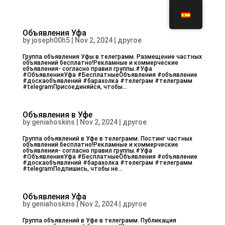
Объявления Уфа
by
joseph00h5
|
Nov 2, 2024
|
другое
Группа объявления Уфы в телеграмм. Размещение частных
объявлений бесплатно!Рекламные и коммерческие
объявления- согласно правил группы.#Уфа
#ОбъявленияУфа #БесплатныеОбъявления #объявление
#доскаобъявлений #барахолка #телеграм #телеграмм
#telegramПрисоединяйся, чтобы...
Объявления в Уфе
by
geniahoskins
|
Nov 2, 2024
|
другое
Группа объявлений в Уфе в телеграмм. Постинг частных
объявлений бесплатно!Рекламные и коммерческие
объявления- согласно правил группы.#Уфа
#ОбъявленияУфа #БесплатныеОбъявления #объявление
#доскаобъявлений #барахолка #телеграм #телеграмм
#telegramПодпишись, чтобы не...
Объявления Уфа
by
geniahoskins
|
Nov 2, 2024
|
другое
Группа объявлений в Уфе в телеграмм. Публикация