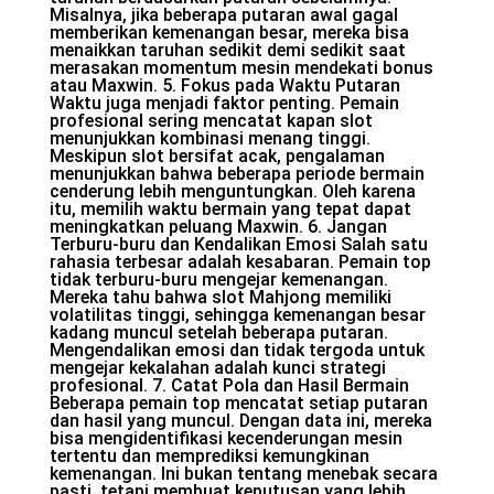
Misalnya, jika beberapa putaran awal gagal
memberikan kemenangan besar, mereka bisa
menaikkan taruhan sedikit demi sedikit saat
merasakan momentum mesin mendekati bonus
atau Maxwin. 5. Fokus pada Waktu Putaran
Waktu juga menjadi faktor penting. Pemain
profesional sering mencatat kapan slot
menunjukkan kombinasi menang tinggi.
Meskipun slot bersifat acak, pengalaman
menunjukkan bahwa beberapa periode bermain
cenderung lebih menguntungkan. Oleh karena
itu, memilih waktu bermain yang tepat dapat
meningkatkan peluang Maxwin. 6. Jangan
Terburu-buru dan Kendalikan Emosi Salah satu
rahasia terbesar adalah kesabaran. Pemain top
tidak terburu-buru mengejar kemenangan.
Mereka tahu bahwa slot Mahjong memiliki
volatilitas tinggi, sehingga kemenangan besar
kadang muncul setelah beberapa putaran.
Mengendalikan emosi dan tidak tergoda untuk
mengejar kekalahan adalah kunci strategi
profesional. 7. Catat Pola dan Hasil Bermain
Beberapa pemain top mencatat setiap putaran
dan hasil yang muncul. Dengan data ini, mereka
bisa mengidentifikasi kecenderungan mesin
tertentu dan memprediksi kemungkinan
kemenangan. Ini bukan tentang menebak secara
pasti, tetapi membuat keputusan yang lebih