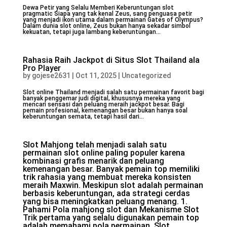
Dewa Petir yang Selalu Memberi Keberuntungan slot
pragmatic Siapa yang tak kenal Zeus, sang penguasa petir
yang menjadi ikon utama dalam permainan Gates of Olympus?
Dalam dunia slot online, Zeus bukan hanya sekadar simbol
kekuatan, tetapi juga lambang keberuntungan...
Rahasia Raih Jackpot di Situs Slot Thailand ala
Pro Player
by
gojese2631
|
Oct 11, 2025
|
Uncategorized
Slot online Thailand menjadi salah satu permainan favorit bagi
banyak penggemar judi digital, khususnya mereka yang
mencari sensasi dan peluang meraih jackpot besar. Bagi
pemain profesional, kemenangan besar bukan hanya soal
keberuntungan semata, tetapi hasil dari...
Slot Mahjong telah menjadi salah satu
permainan slot online paling populer karena
kombinasi grafis menarik dan peluang
kemenangan besar. Banyak pemain top memiliki
trik rahasia yang membuat mereka konsisten
meraih Maxwin. Meskipun slot adalah permainan
berbasis keberuntungan, ada strategi cerdas
yang bisa meningkatkan peluang menang. 1.
Pahami Pola mahjong slot dan Mekanisme Slot
Trik pertama yang selalu digunakan pemain top
adalah memahami pola permainan. Slot