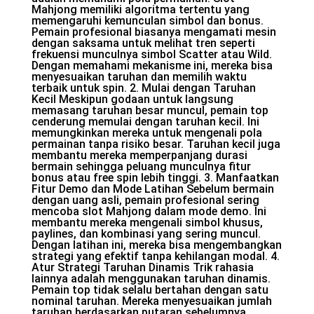
Mahjong memiliki algoritma tertentu yang
memengaruhi kemunculan simbol dan bonus.
Pemain profesional biasanya mengamati mesin
dengan saksama untuk melihat tren seperti
frekuensi munculnya simbol Scatter atau Wild.
Dengan memahami mekanisme ini, mereka bisa
menyesuaikan taruhan dan memilih waktu
terbaik untuk spin. 2. Mulai dengan Taruhan
Kecil Meskipun godaan untuk langsung
memasang taruhan besar muncul, pemain top
cenderung memulai dengan taruhan kecil. Ini
memungkinkan mereka untuk mengenali pola
permainan tanpa risiko besar. Taruhan kecil juga
membantu mereka memperpanjang durasi
bermain sehingga peluang munculnya fitur
bonus atau free spin lebih tinggi. 3. Manfaatkan
Fitur Demo dan Mode Latihan Sebelum bermain
dengan uang asli, pemain profesional sering
mencoba slot Mahjong dalam mode demo. Ini
membantu mereka mengenali simbol khusus,
paylines, dan kombinasi yang sering muncul.
Dengan latihan ini, mereka bisa mengembangkan
strategi yang efektif tanpa kehilangan modal. 4.
Atur Strategi Taruhan Dinamis Trik rahasia
lainnya adalah menggunakan taruhan dinamis.
Pemain top tidak selalu bertahan dengan satu
nominal taruhan. Mereka menyesuaikan jumlah
taruhan berdasarkan putaran sebelumnya.