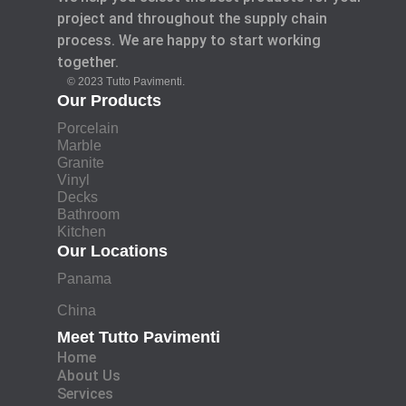
project and throughout the supply chain
process. We are happy to start working
together.
© 2023 Tutto Pavimenti.
Our Products
Porcelain
Marble
Granite
Vinyl
Decks
Bathroom
Kitchen
Our Locations
Panama
China
Meet Tutto Pavimenti
Home
About Us
Services