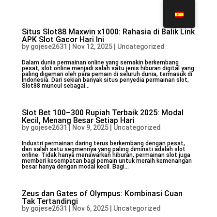
Situs Slot88 Maxwin x1000: Rahasia di Balik Link
APK Slot Gacor Hari Ini
by
gojese2631
|
Nov 12, 2025
|
Uncategorized
Dalam dunia permainan online yang semakin berkembang
pesat, slot online menjadi salah satu jenis hiburan digital yang
paling digemari oleh para pemain di seluruh dunia, termasuk di
Indonesia. Dari sekian banyak situs penyedia permainan slot,
Slot88 muncul sebagai...
Slot Bet 100–300 Rupiah Terbaik 2025: Modal
Kecil, Menang Besar Setiap Hari
by
gojese2631
|
Nov 9, 2025
|
Uncategorized
Industri permainan daring terus berkembang dengan pesat,
dan salah satu segmennya yang paling diminati adalah slot
online. Tidak hanya menawarkan hiburan, permainan slot juga
memberi kesempatan bagi pemain untuk meraih kemenangan
besar hanya dengan modal kecil. Bagi...
Zeus dan Gates of Olympus: Kombinasi Cuan
Tak Tertandingi
by
gojese2631
|
Nov 6, 2025
|
Uncategorized